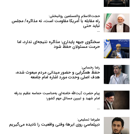
حجت‌الاسلام والمسلمین روانبخش:
راه مقابله با آمریکا مقاومت است، نه مذاکره/ مجلس
نباید حتی
…
سخنگوی جبهه پایداری: مذاکره نتیجه‌ای ندارد، اما
حرمت مسئولان حفظ شود
رضا رخسایی:
حفظ همگرایی و حضور میدانی مردم مبعوث شده،
هدف اصلی وحدت مورد اشاره امام جامعه
پیام حضرت آیت‌الله خامنه‌ای به‌مناسبت حماسه عظیم بدرقه
امام شهید و تبیین مسائل مهم کشور؛
…
علیرضا تسلیمی:
دیپلماسیِ روی ابرها؛ وقتی واقعیت را نادیده می‌گیریم