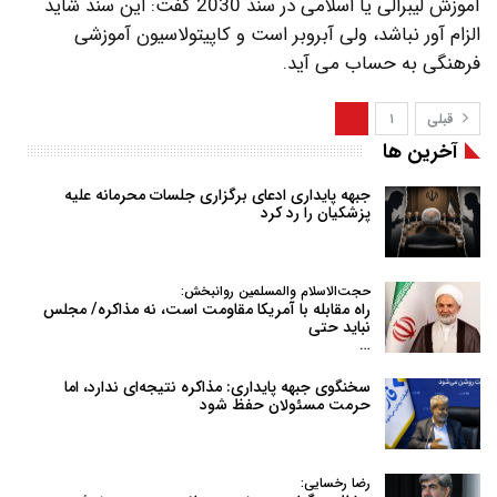
آموزش لیبرالی یا اسلامی در سند 2030 گفت: این سند شاید
الزام آور نباشد، ولی آبروبر است و کاپیتولاسیون آموزشی
فرهنگی به حساب می آید.
قبلی
۱
۲
آخرین ها
جبهه پایداری ادعای برگزاری جلسات محرمانه علیه
پزشکیان را رد کرد
حجت‌الاسلام والمسلمین روانبخش:
راه مقابله با آمریکا مقاومت است، نه مذاکره/ مجلس
نباید حتی
…
سخنگوی جبهه پایداری: مذاکره نتیجه‌ای ندارد، اما
حرمت مسئولان حفظ شود
رضا رخسایی: