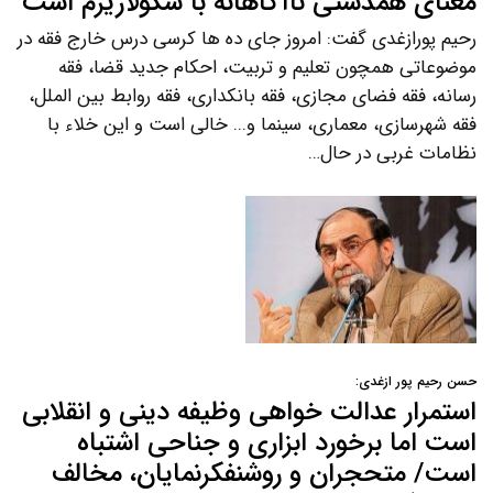
معنای همدستی ناآگاهانه با سکولاریزم است
رحیم پورازغدی گفت: امروز جای ده ها کرسی درس خارج فقه در
موضوعاتی همچون تعلیم و تربیت، احکام جدید قضا، فقه
رسانه، فقه فضای مجازی، فقه بانکداری، فقه روابط بین الملل،
فقه شهرسازی، معماری، سینما و... خالی است و این خلاء با
نظامات غربی در حال…
حسن رحیم پور ازغدی:
استمرار عدالت خواهی وظیفه دینی و انقلابی
است اما برخورد ابزاری و جناحی اشتباه
است/ متحجران و روشنفکرنمایان، مخالف