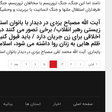
نامند اما این جنگ، جنگ تروریسم با مخالفان تروریسم، جنگ 
طرفداران استقلال ملتها و جنگ انسانیت با بربریت و وحشی
آیت الله مصباح یزدی در دیدار با بانوان اس
زیستی رهبر انقلاب/ برخی تصور می کنند در
اخلاقی برای زن جریان دارد / باید قبول کن
ظلم هایی به زنان روا داشته می شود، اسلام
پایداری: آیت الله محمد تقی مصباح یزدی در دیدار بانوان استا
قبلی
۱
۲
۳
۴
۵
۶
۷
بعد
صفحه اصلی
اخبار
استان ها
بیانیه