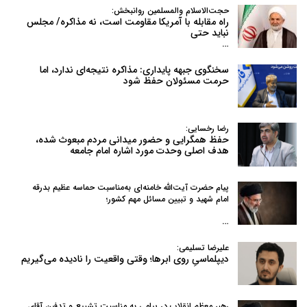
حجت‌الاسلام والمسلمین روانبخش:
راه مقابله با آمریکا مقاومت است، نه مذاکره/ مجلس
نباید حتی
…
سخنگوی جبهه پایداری: مذاکره نتیجه‌ای ندارد، اما
حرمت مسئولان حفظ شود
رضا رخسایی:
حفظ همگرایی و حضور میدانی مردم مبعوث شده،
هدف اصلی وحدت مورد اشاره امام جامعه
پیام حضرت آیت‌الله خامنه‌ای به‌مناسبت حماسه عظیم بدرقه
امام شهید و تبیین مسائل مهم کشور؛
…
علیرضا تسلیمی:
دیپلماسیِ روی ابرها؛ وقتی واقعیت را نادیده می‌گیریم
رهبر معظم انقلاب در پیامی به‌ مناسبت تشییع و تدفین آقای