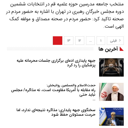
منتخب جامعه مدرسین حوزه علمیه قم در انتخابات ششمین
دوره مجلس خبرگان رهبری در تهران با اشاره به حضور مردم در
صحنه تاکید کرد: حضور مردم در صحنه مصداق و مولفه کمک
الهی است.
قبلی
۱
…
۱۲
۱۳
۱۴
آخرین ها
جبهه پایداری ادعای برگزاری جلسات محرمانه علیه
پزشکیان را رد کرد
حجت‌الاسلام والمسلمین روانبخش:
راه مقابله با آمریکا مقاومت است، نه مذاکره/ مجلس
نباید حتی
…
سخنگوی جبهه پایداری: مذاکره نتیجه‌ای ندارد، اما
حرمت مسئولان حفظ شود