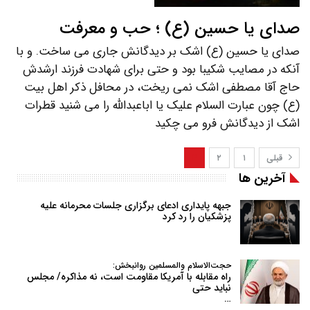
صدای یا حسین (ع) ؛ حب و معرفت
صدای یا حسین (ع) اشک بر دیدگانش جاری می ساخت. و با
آنکه در مصایب شکیبا بود و حتی برای شهادت فرزند ارشدش
حاج آقا مصطفی اشک نمی ریخت، در محافل ذکر اهل بیت
(ع) چون عبارت السلام علیک یا اباعبدالله را می شنید قطرات
اشک از دیدگانش فرو می چکید
قبلی
۱
۲
۳
آخرین ها
جبهه پایداری ادعای برگزاری جلسات محرمانه علیه
پزشکیان را رد کرد
حجت‌الاسلام والمسلمین روانبخش:
راه مقابله با آمریکا مقاومت است، نه مذاکره/ مجلس
نباید حتی
…