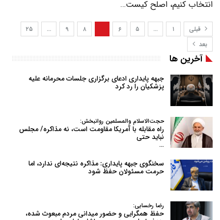
انتخاب کنیم، اصلح کیست…
قبلی
۱
…
۵
۶
۷
۸
۹
…
۲۵
بعد
آخرین ها
جبهه پایداری ادعای برگزاری جلسات محرمانه علیه
پزشکیان را رد کرد
حجت‌الاسلام والمسلمین روانبخش:
راه مقابله با آمریکا مقاومت است، نه مذاکره/ مجلس
نباید حتی
…
سخنگوی جبهه پایداری: مذاکره نتیجه‌ای ندارد، اما
حرمت مسئولان حفظ شود
رضا رخسایی:
حفظ همگرایی و حضور میدانی مردم مبعوث شده،