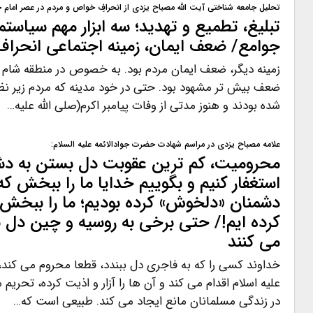
تحلیل جامعه شناختی آیت الله مصباح یزدی از انحرافِ خواص و مردم در عصر امام
تبلیغ، تطمیع و تهدید؛ سه ابزار مهم سیاستم
جوامع/ ضعف ایمان، زمینه اجتماعی انحرا
زمینه دیگر، ضعف ایمان مردم بود. به خصوص در منطقه شام که
ضعف بیش تر مشهود بود. حتی در خود مدینه که مردم زیر نظر پ
شده بودند و هنوز مدتی از وفات پیامبر اکرم(صلی الله علیه…
علامه مصباح یزدی در مراسم شهادت حضرت جوادالائمه علیه السلام:
محرومیت، کم ترین عقوبت دل بستن به دش
استغفار کنیم و بگوییم خدایا ما را ببخش که 
دشمنان «دلخوش» کرده بودیم؛ ما را ببخش 
کرده ایم!/ حتی برخی به روسیه و چین دل ب
می کنند
خداوند کسی را که به فاجری دل ببندد، قطعا محروم می کند،
علیه اسلام اقدام می کند و آن ها را آزار و اذیت کرده، تحریم
در زندگی مسلمانان مانع ایجاد می کند. طبیعی است که…