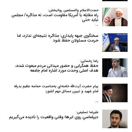
حجت‌الاسلام والمسلمین روانبخش:
راه مقابله با آمریکا مقاومت است، نه مذاکره/ مجلس
نباید حتی
…
سخنگوی جبهه پایداری: مذاکره نتیجه‌ای ندارد، اما
حرمت مسئولان حفظ شود
رضا رخسایی:
حفظ همگرایی و حضور میدانی مردم مبعوث شده،
هدف اصلی وحدت مورد اشاره امام جامعه
پیام حضرت آیت‌الله خامنه‌ای به‌مناسبت حماسه عظیم بدرقه
امام شهید و تبیین مسائل مهم کشور؛
…
علیرضا تسلیمی:
دیپلماسیِ روی ابرها؛ وقتی واقعیت را نادیده می‌گیریم