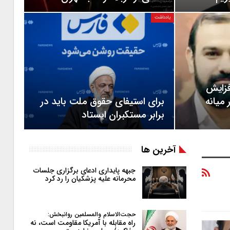
یادداشت
افزایش
 میانه
برای استیفای حقوق ملت باید در
برابر مستکبران ایستاد
آخرین ها
جبهه پایداری ادعای برگزاری جلسات
محرمانه علیه پزشکیان را رد کرد
حجت‌الاسلام والمسلمین روانبخش:
راه مقابله با آمریکا مقاومت است، نه