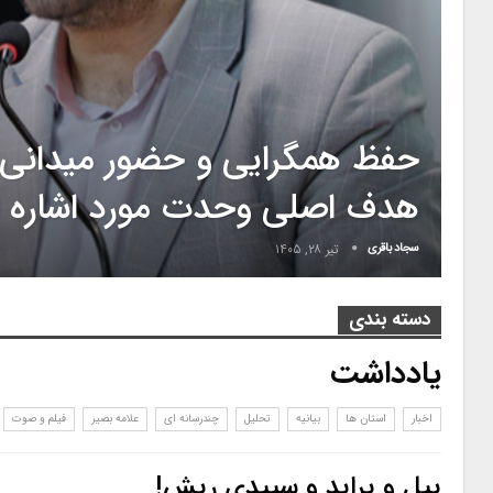
حفظ همگرایی و حضور میدانی 
هدف اصلی وحدت مورد اشاره ا
سجاد باقری
تیر ۲۸, ۱۴۰۵
دسته بندی
یادداشت
اخبار
استان ها
بیانیه
تحلیل
چندرسانه ای
علامه بصیر
فیلم و صوت
پیل و پراید و سپیدی ریش!