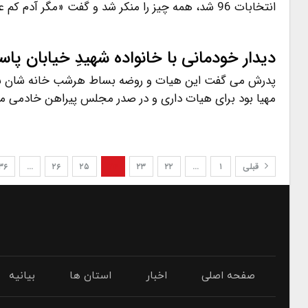
انتخابات 96 شد، همه چیز را منکر شد و گفت «مگر آدم کم عقل باشد…
دیدار خودمانی با خانواده شهیدِ خیابان پاس
پدرش می گفت این هیات و روضه بساط هرشب خانه شان شده.
مهیا بود برای هیات داری و در صدر مجلس پیراهن خادمی 
قبلی
۱
…
۲۲
۲۳
۲۴
۲۵
۲۶
…
۳۶
صفحه اصلی
اخبار
استان ها
بیانیه