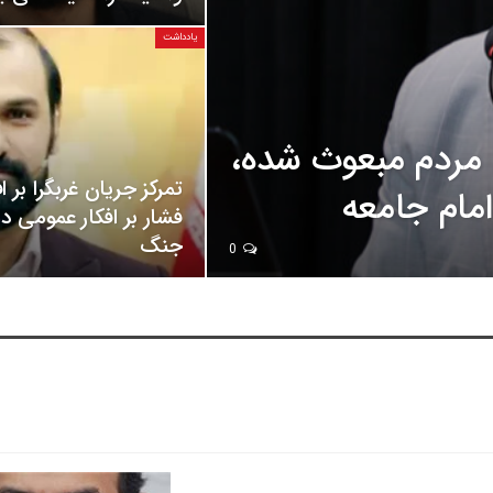
یادداشت
مردم مبعوث شده،
تمرکز جریان غربگرا بر 
مام جامعه
فشار بر افکار عمومی در
جنگ
0