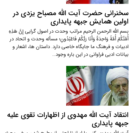
سخنرانی حضرت آیت الله مصباح یزدی در
اولین همایش جبهه پایداری
بسم الله الرحمن الرحیم مراتب وحدت در اصول گرایی إِنَّ هَذِهِ
أُمَّتُکُمْ أُمَّةً وَاحِدَةً وَأَنَا رَبُّکُمْ فَاعْبُدُونِ؛ مسأله وحدت و اتحاد در
ادبیات و فرهنگ ما جایگاه خاصی دارد. داستان ها، اشعار و
بیانات ادبی فراوانی در این باره وجود…
انتقاد آیت الله مهدوی از اظهارات تقوی علیه
جبهه پایداری