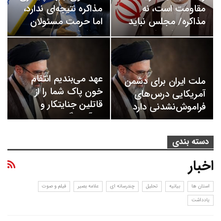
مقاومت است، نه
مذاکره نتیجه‌ای ندارد،
مذاکره/ مجلس نباید
اما حرمت مسئولان
حتی در شرایط…
حفظ شود
عهد می‌بندیم انتقام
ملت ایران برای دشمن
خون پاک شما را از
آمریکایی درس‌های
قاتلین جنایتکار و
فراموش‌نشدنی دارد
بی‌آبرو بگیریم
دسته بندی
اخبار
استان ها
بیانیه
تحلیل
چندرسانه ای
علامه بصیر
فیلم و صوت
یادداشت