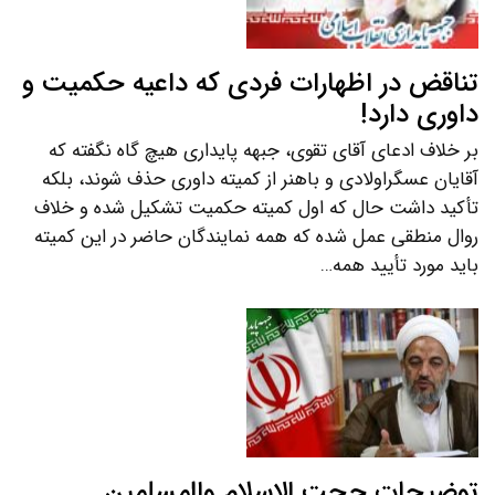
تناقض در اظهارات فردی که داعیه حکمیت و
داوری دارد!
بر خلاف ادعای آقای تقوی، جبهه پایداری هیچ گاه نگفته که
آقایان عسگراولادی و باهنر از کمیته داوری حذف شوند، بلکه
تأکید داشت حال که اول کمیته حکمیت تشکیل شده و خلاف
روال منطقی عمل شده که همه نمایندگان حاضر در این کمیته
باید مورد تأیید همه…
توضیحات حجت الاسلام والمسلمین