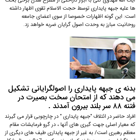
آیت الله مهدوی کنی با ابراز ناراحتی از مطرح شدن برخی بحث
ها علیه جبهه پایداری توسط حجت الاسلام تقوی اظهار داشته
است: این گونه اظهارات خصوصا از سوی اعضای جامعه
روحانیت مبارز به وحدت اصول گرایان ضربه خواهد زد.
بدنه ی جبهه پایداری را اصولگرایانی تشکیل
می دهند که از امتحان سخت بصیرت در
فتنه ۸۸ سر بلند بیرون آمدند .
افراد حاضر در ائتلاف "جبهه پایداری " در چارچوبی قرار می گیرند
که معیار اصلی جهت گیری های آنها ، در گرو فرمایشات مقام
معظم رهبری است/ به غیر از جبهه پایداری طیف های دیگری از