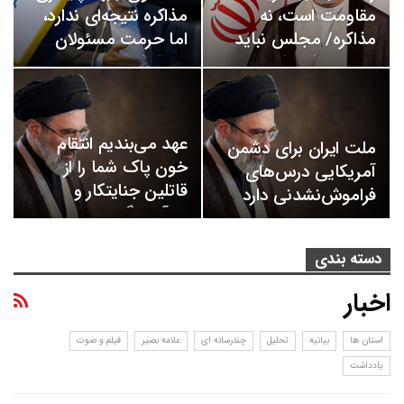
مقاومت است، نه
مذاکره نتیجه‌ای ندارد،
مذاکره/ مجلس نباید
اما حرمت مسئولان
حتی در شرایط…
حفظ شود
عهد می‌بندیم انتقام
ملت ایران برای دشمن
خون پاک شما را از
آمریکایی درس‌های
قاتلین جنایتکار و
فراموش‌نشدنی دارد
بی‌آبرو بگیریم
دسته بندی
اخبار
استان ها
بیانیه
تحلیل
چندرسانه ای
علامه بصیر
فیلم و صوت
یادداشت