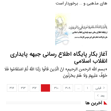
های مذهبی و ... برخوردار است
آغاز بکار پایگاه اطلاع رسانی جبهه پایداری
انقلاب اسلامی
«بسم الله الرحمن الرحیم» انَّ الَّذِینَ قَالُوا رَبُّنَا اللَّهُ ثُمَّ اسْتَقَامُوا فَلَا
خَوْفٌ عَلَیهِمْ وَلَا هُمْ یحْزَنُونَ
قبلی
۱
…
۳۰۹
۳۱۰
۳۱۱
۳۱۲
۳۱۳
۳۱۴
بعد
آخرین ها