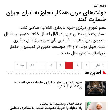
فاطمه آلیا:
دولت‌های عربی همکار تجاوز به ایران جبران
خسارت کنند
عضو شورای مرکزی جبهه پایداری انقلاب اسلامی گفت:
مسئولیت دولت‌های عربی در قبال اعمال خلاف حقوق بین‌الملل
در دیوان بین‌المللی دادگستری (آی.سی.جی) قابل پیگیری
است. طبق مواد ۳۱ و ۳۴ مجموعه مدون در کمیسیون حقوق
بین‌الملل سازمان ملل متحد…
قبلی
۱
۲
۳
۴
۵
…
۹۵
بعد
آخرین ها
جبهه پایداری ادعای برگزاری جلسات محرمانه علیه
پزشکیان را رد کرد
حجت‌الاسلام والمسلمین روانبخش:
راه مقابله با آمریکا مقاومت است، نه مذاکره/ مجلس