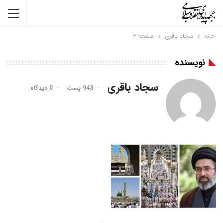
خانه
سجاد باقری
صفحه ۳
نویسنده
سجاد باقری
943 پست
0 دیدگاه