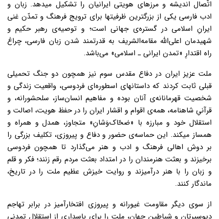
اتّصال اندیشه و مرزهای هویتی ایرانیان را تشکیل میدهد. زبان و
ادب فارسی یکی از بزرگترین ظرفیتها برای ترویج فرهنگ و تمدّن غنی
ایرانِ اسلامی در گستره‌‌ی جهانی است؛ و توصیه‌ی رهبر حکیم و
شهیدمان اعلی‌الله مقامه‌الشریف به قدرتمند شدن زبان فارسی، چراغ
راه اقتدارِ «تمدن ایرانی ـ اسلامی» می‌باشد.
ملت عزیز ایران در دفاع مقدس سوم نیز همچون دو جنگ تحمیلی
قبلی ثابت کردند که داستانهای اسطوره‌ای فردوسی، واقعیت زندگی و
شخصیت قهرمانانه‌ی آنان بوده و مفاهیم انسان‌ساز، سلحشورانه، و
قرآنیِ شاهنامه، همه‌ی اقوام و اقشار ایران را در حفظ هویت، اصالت و
استقلال خود و مبارزه با «ضحّاک‌وَشانِ» متجاوز، همدل و همراه و
همساز میکند. این حماسه‌ی حضور و دفاع و پیروزی، تکلیف بزرگی را
بر دوش اهالی فرهنگ و ادب و هنر می‌گذارد تا همچون فردوسی
برخیزند و بعثت هنرمندان را در امتداد بعثت مردم رقم زنند؛ فکر و قلم
و زبان را با هنر درآمیزند و روایت خیزش عظیم ملت را در تاریخ،
ماندگار کنند.
از سوی دیگر مقاومت غیورانه و پیروزی افتخارآمیز در برابر تهاجم
دیوسیرتان و شیاطین جهان، ملت را برای پاسداری از استقلال تمدنی