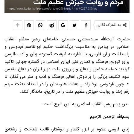
مردم و روایت خیزش عظیم ملت
https://www.leader.ir/fa/pictures/album/2908/grid?img=90267_985.jpg
به اشتراک گذاری
حضرت آیت‌الله سیدمجتبی حسینی خامنه‌ای رهبر معظم انقلاب
اسلامی در پیامی به مناسبت بزرگداشت حکیم ابوالقاسم فردوسی و
پاسداشت زبان فارسی، با اشاره به ظرفیت گسترده زبان و ادب فارسی
برای ترویج فرهنگ و تمدن غنی ایران اسلامی در گستره جهانی تاکید
کردند: حماسه حضور و دفاع و پیروزی ملت عزیز ایران در دفاع مقدس
سوم تکلیف بزرگی را بر دوش اهالی فرهنگ و ادب و هنر می گذارد تا
همچون فردوسی برخیزند و بعثت هنرمندان را در امتداد بعثت مردم
رقم زنند و روایت خیزش عظیم ملت را در تاریخ, ماندگار کنند.
متن پیام رهبر انقلاب اسلامی به این شرح است:
بسم‌الله الرّحمن الرّحیم
زبان فارسی علاوه بر ابزار گفتار و نوشتار، قالب شناخت و رشته‌ی