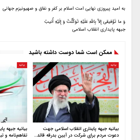
به امید پیروزی نهایی امت اسلام بر کفر و نفاق و صهیونیزم جهانی
وَ ما تَوْفیقی إِلاَّ بِاللهِ‌ عَلَیْهِ تَوَکَّلْتُ وَ إِلَیْهِ أُنیبُ
جبهه پایداری انقلاب اسلامی
ممکن است شما دوست داشته باشید
بیانیه
بیانیه
بیانیه جبهه پایداری انقلاب اسلامی جهت
بیانیه جبهه پا
دعوت مردم برای شرکت در آیین بدرقه قائد…
تفاهم‌نامه و ت