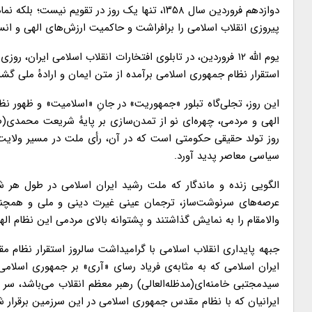
دوازدهم فروردین سال ۱۳۵۸، تنها یک روز در تقوی
پیروزی انقلاب اسلامی را برافراشت و حاکمیت ارزش‌های الهی و انسا
یوم الله ۱۲ فروردین، در تابلوی افتخارات انقلاب اسلامی ایرا
استقرار نظام جمهوری اسلامی برآمده از متن ایمان و ارادهٔ ملی گش
این روز، تجلی‌گاه تبلور «جمهوریت» در جانِ «اسلامیت» و ظهور نظم
الهی و مردمی، چهره‌ای نو از تمدن‌سازی بر پایهٔ شریعت محمدی(ص)
روز تولد حقیقی حکومتی است که در آن، رأی ملت در مسیر ولایت،
سیاسی معاصر پدید آورد.
الگویی زنده و ماندگار که ملت رشید ایران اسلامی در طول هر
عرصه‌های سرنوشت‌ساز، ترجمان عینی غیرت دینی و ملی و همچنین و
والامقام را به نمایش گذاشتند و پشتوانه بالای مردمی این نظام ا
جبهه پایداری انقلاب اسلامی با گرامیداشت سالروز استقرار نظام
ایران اسلامی که به مثابه‌ی فریاد رسای «آری» بر جمهوری اسلامی
سیدمجتبی خامنه‌ای(مدظله‌العالی) رهبر معظم انقلاب می‌باشد، سر ت
ایرانیان که با نظام مقدس جمهوری اسلامی در این سرزمین برقرار 