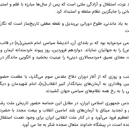
م نیست؛ بلکه نماد عزت، استقلال و آزادگی ملتی است که پس از سال‌ها مبارزه با ظلم و است
نی را جایگزین نظام سلطه و استبداد کرد.
ن، روزی به یاد ماندنی، طلوع دورانی بی‌بدیل و نقطه عطفی تاریخ‌ساز است که نگار
ت.
ی مردم‌پایه بود که بر بلندای آن، اندیشهٔ سیاسی امام خمینی(ره) در قال
 را به جهانیان نمایاند. دوازدهم فروردین، روز پیوند خردمندانه ایمان 
 معنای عمیق «مردمسالاری دینی» را عینیت بخشید و الگویی ماندگار در 
 شب و روزی که از آغاز دوران دفاع مقدس سوم می‌گذرد، با عظمت حضور
فاداری به آرمان‌های بنیانگذار کبیر انقلاب(ره)، امام شهیدمان و دی
لهی را به رخ همه نظام‌های سیاسی جهان کشیدند.
 مقدس جمهوری اسلامی ایران، در مقابل این حماسه حضور تاریخی ملت رشی
 و تجدید میثاق با آرمان‌های بلند امامین انقلاب و بیعت مجدد با حضرت 
عظیم فرود می‌آورد و در کنار ملت انقلابی ایران برای وجود نعمت استقلال
شده است، در پیشگاه خداوند متعال سجده شکر به‌ جا می آورد.