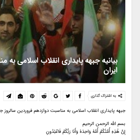
بیانیه جبهه پایداری انقلاب اسلامی به 
ایران
به اشتراک گذاری
جبهه پایداری انقلاب اسلامی به مناسبت دوازدهم فروردین سالروز ج
بسم الله الرحمن الرحیم
إِنَّ هَٰذِهِ أُمَّتُکُمْ أُمَّهً وَاحِدَهً وَأَنَا رَبُّکُمْ فَاعْبُدُونِ