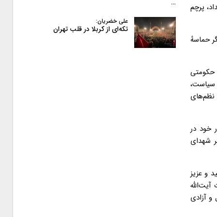
…
بداد، پرچم
علی خضریان:
تکه‌ای از کربلا در قلب تهران
گر حماسهٔ
ب حکومتی
و سیاست،
نظم‌های
 خود در
گر شهدای
د و عزیز
آیت‌الله
 و آزادی