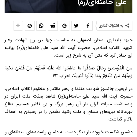
علی خامنه‌ای(ره)
به اشتراک گذاری
جبهه پایداری استان اصفهان به مناسبت چهلمین روز شهادت رهبر
شهید انقلاب اسلامی، حضرت آیت الله سید علی خامنه‌ای(ره) بیانیه
ای صادر کرد که متن آن به شرح زیر است:
مِنَ الْمُؤْمِنِینَ رِجَالٌ صَدَقُوا مَا عَاهَدُوا اللَّهَ عَلَیْهِ فَمِنْهُمْ مَنْ قَضَىٰ نَحْبَهُ
وَمِنْهُمْ مَنْ یَنْتَظِرُ وَمَا بَدَّلُوا تَبْدِیلًا، احزاب ۲۳
در اربعین جانسوز شهادت مقتدا و رهبر مقتدر و مظلوم انقلاب اسلامی،
حضرت آیت الله سید علی خامنه‌ای(ره) شاهد بعثت ملت ایران در
پاسداشت میراث گران بار آن رهبر بزرگ و بی نظیر هستیم. دفاع
قهرمانانه نیروهای مسلح و ملت رشید دشمن را در رسیدن به اهداف
ناکام گذاشت.
دشمن شکست خورده بار دیگر دست به دامان واسطه‌های منطقه‌ای و