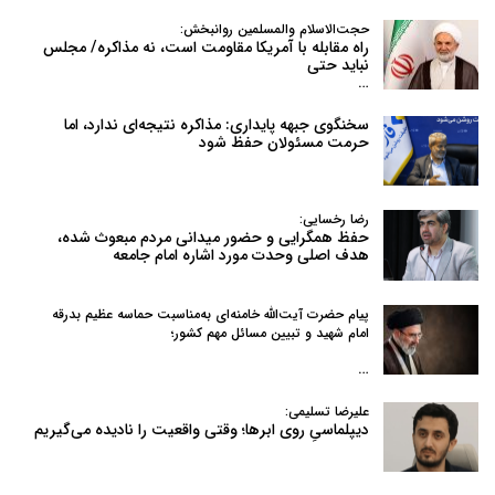
حجت‌الاسلام والمسلمین روانبخش:
راه مقابله با آمریکا مقاومت است، نه مذاکره/ مجلس
نباید حتی
…
سخنگوی جبهه پایداری: مذاکره نتیجه‌ای ندارد، اما
حرمت مسئولان حفظ شود
رضا رخسایی:
حفظ همگرایی و حضور میدانی مردم مبعوث شده،
هدف اصلی وحدت مورد اشاره امام جامعه
پیام حضرت آیت‌الله خامنه‌ای به‌مناسبت حماسه عظیم بدرقه
امام شهید و تبیین مسائل مهم کشور؛
…
علیرضا تسلیمی:
دیپلماسیِ روی ابرها؛ وقتی واقعیت را نادیده می‌گیریم