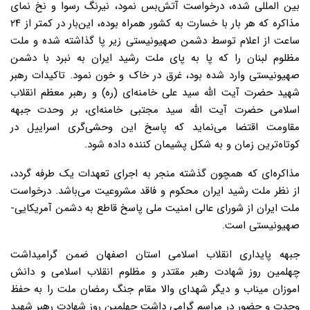
بین المللی شده، درخواست آتش‌بس نمود، نیرنگ رسوا و نخ نمای
مذاکره که هر بار با خسارت به کشور همراه بوده، این‌بار در کمتر از ۲۴
ساعت از اعلام توسط دشمن صهیونیستی زیر پا گذاشته شده و ملت
مظلوم لبنان را که پا به پای ملت رشید ایران به نبرد با دشمن
صهیونیستی وارد شده بود، غرق در خاک و خون نمود. تاکیدات رهبر
شهید حضرت آیت الله سید علی خامنه‌ای (ره) و رهبر معظم انقلاب
اسلامی حضرت آیت الله سید مجتبی خامنه‌ای، بر وحدت جبهه
مقاومت اقتضا می‌نماید که پاسخ این وحشی‌گری اسراییل در
کوتاه‌ترین زمان و به شکل پشیمان کننده داده شود.
مذاکره‌ای که همچون گذشته منجر به اجرای تعهدات یک طرفه گردد،
از نظر ملت رشید ایران محکوم و فاقد مشروعیت می‌باشد. درخواست
ملت ایران از شورای عالی امنیت ملی پاسخ قاطع به دشمن آمریکایی-
صهیونیستی است.
جبهه پایداری انقلاب اسلامی استان اصفهان ضمن گرامیداشت
چهلمین روز شهادت رهبر مقتدر و مظلوم انقلاب اسلامی و دانش
اموزان میناب و دیگر شهدای والا مقام جنگ رمضان ملت را به حفظ
وحدت و حضور در مراسم گرامی داشت چهلمین روز شهادت رهبر شهید