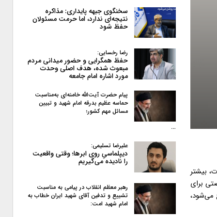
سخنگوی جبهه پایداری: مذاکره
نتیجه‌ای ندارد، اما حرمت مسئولان
حفظ شود
رضا رخسایی:
حفظ همگرایی و حضور میدانی مردم
مبعوث شده، هدف اصلی وحدت
مورد اشاره امام جامعه
پیام حضرت آیت‌الله خامنه‌ای به‌مناسبت
حماسه عظیم بدرقه امام شهید و تبیین
مسائل مهم کشور؛
…
علیرضا تسلیمی:
دیپلماسیِ روی ابرها؛ وقتی واقعیت
را نادیده می‌گیریم
ت، بیشتر
تی برای
رهبر معظم انقلاب در پیامی به‌ مناسبت
 می‌شود،
تشییع و تدفین آقای شهید ایران خطاب به
امام شهید امت: