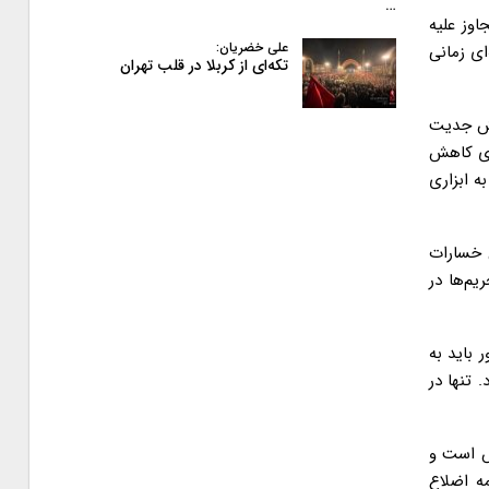
…
وز علیه
علی خضریان:
ای زمانی
تکه‌ای از کربلا در قلب تهران
جش جدیت
ای کاهش
ه ابزاری
ن خسارات
م‌ها در
 باید به
تنها در
س است و
ه اضلاع