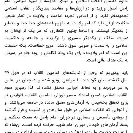
تداوم گفتمان انقلاب اسلامی بر مبنای اندیشه و سیره سیاسی امام
راحل اصرار ورزید و در ارزش‌ها و مقاصد بنیان‌گذار انقلاب اسلامی
تجدیدنظر نکرد. و از اساس تجربه امامت و ولایت در تفکر شیعی
حکایت از آن دارد که امر ولایت به مفهوم قطعه‌های جدا جدا و متمایز
از یکدیگر نیستند. و اساساً چنین انتظاری که هر یک از ایشان به
صورت منفک از یکدیگر مسیری را برگزینند و جامعه و حاکمیت
اسلامی را به سمت و سویی سوق دهند، امری خطاست. بلکه حقیقت
این است که امر ولایت دارای یک روند تکاملی و روبه جلو در رسیدن
به یک هدف عالی است.
باید بپذیریم که برخی از اندیشه‌های امامین انقلاب که در طول ۴۷
سال گذشته بیان گردیدند، با موانعی روبرو شده و همچنان در تعلیق
به سر می‌برند و به لحاظ اجرایی محقق نشده‌اند. لذا رهبری سوم
انقلاب اسلامی ضمن امتداد مسیر نورانی امامین انقلاب، ظرفیتی نو
برای تحقق بخشیدن به آرمان‌های معلق مانده در جامعه می‌باشند. و
از آنجایی که انقلاب اسلامی در طول سال‌های پر نشیب و فراز گذشته
از برهه‌ی تأسیس و معماری در دوران امام راحل به سمت تحکیم و
بسط آرمان‌های خود در دوران امام شهید حرکت کرده است، ان‌شاءالله
با عنایت حضرت ولی‌عصر(عج) در دوران رهبری سوم انقلاب در مسیر