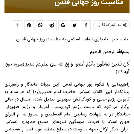
مناسبت روز جهانی قدس
به اشتراک گذاری
بیانیه جبهه پایداری انقلاب اسلامی به مناسبت روز جهانی قدس
بسم‌الله الرحمن الرحیم
أُذِنَ لِلَّذِینَ یُقَاتَلُونَ بِأَنَّهُمْ ظُلِمُوا وَ إِنَّ اللَّهَ عَلَیٰ نَصْرِهِمْ لَقَدِیرٌ (سوره حج،
آیه ۳۹)
راهپیمایی با شکوه روز جهانی قدس، این میراث ماندگار و راهبردی
بنیانگذار کبیر انقلاب اسلامی حضرت امام خمینی(ره) که هر ساله به
کابوس رژیم جعلی و کودک‌کش صهیونی تبدیل شده، امسال در حالی
برگزار می‌شود که دست رژیم تروریستی آمریکا و رژیم صهیونی
جنایتکار در به شهادت رساندن امام المسلمین و تجاوز به ام القرای
جهان اسلام با ضربات سهمگین نیروهای مسلح جمهوری اسلامی
ایران، دیگر ارکان جبهه مقاومت در سطح منطقه غرب آسیا و همچنین