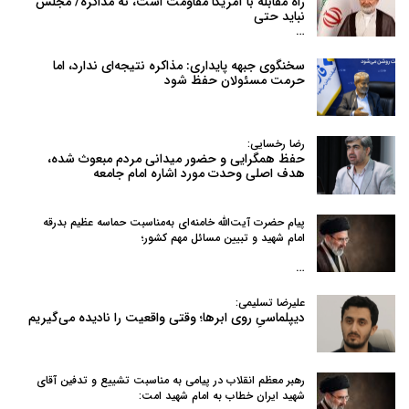
راه مقابله با آمریکا مقاومت است، نه مذاکره/ مجلس
نباید حتی
…
سخنگوی جبهه پایداری: مذاکره نتیجه‌ای ندارد، اما
حرمت مسئولان حفظ شود
رضا رخسایی:
حفظ همگرایی و حضور میدانی مردم مبعوث شده،
هدف اصلی وحدت مورد اشاره امام جامعه
پیام حضرت آیت‌الله خامنه‌ای به‌مناسبت حماسه عظیم بدرقه
امام شهید و تبیین مسائل مهم کشور؛
…
علیرضا تسلیمی:
دیپلماسیِ روی ابرها؛ وقتی واقعیت را نادیده می‌گیریم
رهبر معظم انقلاب در پیامی به‌ مناسبت تشییع و تدفین آقای
شهید ایران خطاب به امام شهید امت: