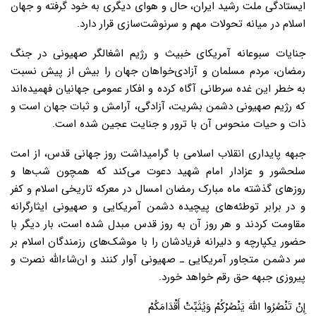
ایستادگی ملت رشید ایران، حال و هوای دیگری به خود گرفته و جهان
اسلام در میانه تحولات مهم و سرنوشت‌سازی قرار دارد.
جنایات سبوعانه آمریکای خبیث و رژیم اشغالگر صهیونی در جنگ
رمضان، مردم مسلمان و آزادی‌خواهان جهان را بیش از پیش نسبت
به خطر این غده سرطانی آگاه کرده و افکار عمومی جهانیان فهمیده‌اند
که رژیم صهیونی دشمن بشریت، آزادگی، آرامش و ثبات جهان است و
ذات و حیات منحوس آن با ترور و جنایت عجین شده است.
جبهه پایداری انقلاب اسلامی با گرامیداشت روز جهانی قدس، از امت
سلحشور و عزادار امام شهید دعوت می‌کند که همچون شب‌ها و
روزهای گذشته ماه مبارک رمضان امسال در معرکه تاریخی اسلام و کفر
و در برابر توطئه‌های پیچیده دشمن آمریکایی و صهیونی ایثارگرانه
مقاومت کردند و هر روز آن به روز قدس مبدل شده است، بار دیگر با
حضور یکپارچه و دلیرانه فریادشان را با موشک‌های رزمندگان اسلام بر
سر دشمن متجاور آمریکایی ـ صهیونی آوار کنند و ان‌شاءالله نصرت و
پیروزی جبهه حق رقم خواهد خورد.
إِنْ تَنْصُرُوا اللَّهَ یَنْصُرْکُمْ وَیُثَبِّتْ أَقْدَامَکُمْ