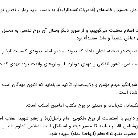
ی حسینی خامنه‌ای (قدس‌الله‌نفسه‌الزکیه)، به دست یزید زمان، فصلی نو 
مت اسلام تسلیت می‌گوییم، و از سوی دیگر وصال آن روح قدسی به محفل 
شَ سَعیداً وَ ماتَ سَعیداً» بود.
با بصیرت در صحنه، نشان دادند که پیوند امت و امام، پیوندی گسست‌ناپذیر 
سیاسی، شعور انقلابی و عهدی دوباره با آرمان‌های ولایت بود؛ عهدی که د
رانگیز مردم مؤمن و ولایت‌مدار، تأکید می‌نماید که اکنون دیدگان امت ا
 شده است.
حکیمانه، شجاعانه و مبتنی بر روح مکتب امامین انقلاب است.
ریم با استعانت از روح ملکوتی امام راحل(ره) و رهبر شهید انقلاب اس
‌شناس اقدام نمایند تا مسیر عزت و استقلال امت اسلامی تداوم یابد و 
 بقیهالله‌الاعظم (ارواحنا فداه) سپرده شود.