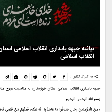
بیانیه جبهه پایداری انقلاب اسلامی استا
انقلاب اسلامی
به اشتراک گذاری
جبهه پایداری انقلاب اسلامی استان خوزستان، به مناسبت عروج ملکو
بسم الله الرحمن الرحیم
«مِنَ الْمُؤْمِنِینَ رِجَالٌ صَدَقُوا مَا عَاهَدُوا اللَّهَ عَلَیْهِ، فَمِنْهُمْ مَنْ قَضَى نَحْبَهُ 