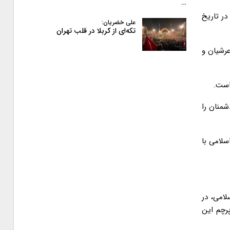
…
در تاریخ
علی خضریان:
تکه‌ای از کربلا در قلب تهران
عرشیان و
است.
شمنان را
سلامی با
لامی، در
پرچم این