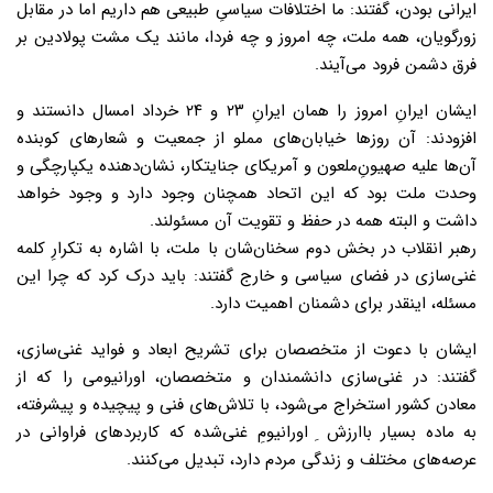
ایرانی بودن، گفتند: ما اختلافات سیاسیِ طبیعی هم داریم اما در مقابل
زورگویان،‌ همه ملت، چه امروز و چه فردا،‌ مانند یک مشت پولادین بر
فرق دشمن فرود می‌آیند.
ایشان ایرانِ امروز را همان ایرانِ‌ ۲۳ و ۲۴ خرداد امسال دانستند و
افزودند: آن روزها خیابان‌های مملو از جمعیت و شعارهای کوبنده
آن‌ها علیه صهیونِ‌ملعون و آمریکای جنایتکار، ‌نشان‌دهنده یکپارچگی و
وحدت ملت بود که این اتحاد همچنان وجود دارد و وجود خواهد
داشت و البته همه در حفظ و تقویت آن مسئولند.
رهبر انقلاب در بخش دوم سخنان‌شان با ملت،‌ با اشاره به تکرارِ کلمه
غنی‌سازی در فضای سیاسی و خارج گفتند: باید درک کرد که چرا این
مسئله، اینقدر برای دشمنان اهمیت دارد.
ایشان با دعوت از متخصصان برای تشریح ابعاد و فواید غنی‌سازی،
گفتند: در غنی‌سازی دانشمندان و متخصصان، اورانیومی را که از
معادن کشور استخراج می‌شود، با تلاش‌های فنی و پیچیده و پیشرفته،
به ماده بسیار باارزش ِ اورانیومِ‌ غنی‌شده که کاربردهای فراوانی در
عرصه‌های مختلف و زندگی مردم دارد، ‌تبدیل می‌کنند.