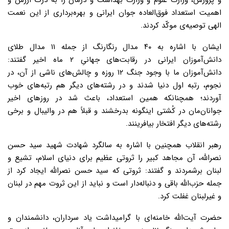
و پرورش، وزارت علوم و وزارت بهداشت و درمان را به درک ارزش و
اهمیت استعداد فوق‌العاده جوان ایرانی و بهره‌برداری از این نعمت
الهی توصیه‌ی موکّد کردند.
ایشان با اشاره به ۴۰ مدال رنگارنگ از جمله ۱۱ مدال طلای
دانش‌آموزان ایرانی در رقابت‌های جهانیِ ۲ ماه اخیر گفتند:
دانش‌آموزان ما با وجود جنگ ۱۲ روزه و چالش‌های ناشی از آن، در
نجوم، رتبه اول دنیا شدند و در رشته‌های دیگر هم رتبه‌های خوب
آوردند؛ همچنانکه همین استعداد، باعث شد در روزهای اخیر
جوانان‌مان در کُشتی اینگونه بدرخشند و قبلاً هم در والیبال و برخی
رشته‌های دیگر افتخار بیافرینند.
رهبر انقلاب همچنین با اشاره به سالگرد شهادت شهید سید حسن
نصرالله،‌ آن مجاهد کبیر را ثروتی عظیم برای دنیای اسلام،‌ تشیع و
لبنان برشمردند و گفتند: ثروتی که سید حسن نصرالله ایجاد کرد از
جمله حزب‌الله باقی و دنباله‌دار است و نباید از این ثروت مهم در لبنان
و غیرلبنان غفلت کرد.
حضرت آیت‌الله خامنه‌ای با گرامیداشت یاد سرداران،‌ دانشمندان و