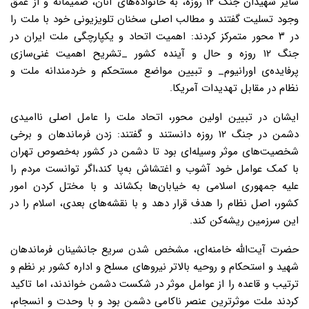
سایر شهیدان جنگ ۱۲ روزه،‌ به خانواده‌های آنان،‌ صمیمانه و از عمق
وجود تسلیت گفتند و مطالب اصلی سخنان تلویزیونی خود با ملت را
در ۳ محور متمرکز کردند: اهمیت اتحاد و یکپارچگی ملت ایران در
جنگ ۱۲ روزه و حال و آینده کشور _تشریح اهمیت غنی‌سازی
پرفایده‌ی اورانیوم_ و تبیین مواضع مستحکم و خردمندانه ملت و
نظام در مقابل تهدیدات آمریکا.
ایشان در تبیین اولین محور، اتحاد ملت را عامل اصلی ناامیدی
دشمن در جنگ ۱۲ روزه دانستند و گفتند: زدن فرماندهان و برخی
شخصیت‌های موثر وسیله‌ای بود تا دشمن در کشور به‌خصوص تهران
با کمک عوامل خود آشوب و اغتشاش به‌پا کند،‌اگر توانست مردم را
علیه جمهوری اسلامی به خیابان‌ها بکشاند و با مختل کردن امور
کشور، اصل نظام را هدف قرار دهد و با نقشه‌های بعدی، اسلام را در
این سرزمین ریشه‌کن کند.
حضرت آیت‌الله خامنه‌ای، مشخص شدن سریع جانشینان فرماندهان
شهید و استحکام و روحیه بالاتر نیروهای مسلح و اداره کشور بر نظم و
ترتیب و قاعده را از عوامل موثر در شکست دشمن خواندند،‌ اما تاکید
کردند ملت موثرترین عنصر ناکامی دشمن بود و با وحدت و انسجام،