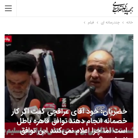
خانه
چندرسانه ای
فیلم
خضریان: خود آقای عراقچی گفت اگر کار
خصمانه انجام دهند توافق قاهره باطل
است اما چرا اعلام نمی‌کنند این توافق