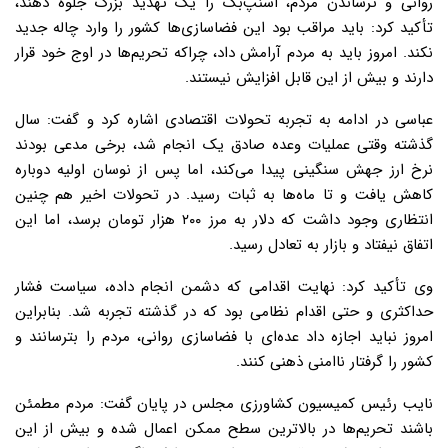
روانی و ترساندن مردم، اسنپ‌بک را یک تهدید بزرگ جلوه دهند،
تأکید کرد: باید مراقب بود این فضاسازی‌ها کشور را وارد چاله جدید
نکند. امروز باید به مردم آرامش داد، چراکه تحریم‌ها در اوج خود قرار
دارند و بیش از این قابل افزایش نیستند.
عباسی در ادامه به تجربه تحولات اقتصادی اشاره کرد و گفت: سال
گذشته وقتی عملیات وعده صادق یک انجام شد، برخی مدعی بودند
نرخ ارز جهش سنگینی پیدا می‌کند، اما پس از نوسان اولیه دوباره
کاهش یافت و تا ماه‌ها به ثبات رسید. در تحولات اخیر هم چنین
انتظاری وجود داشت که دلار به مرز ۲۰۰ هزار تومان برسد، اما این
اتفاق نیفتاد و بازار به تعادل رسید.
وی تأکید کرد: نهایت اقدامی که دشمن انجام داده، سیاست فشار
حداکثری و حتی اقدام نظامی بود که در گذشته تجربه شد. بنابراین
امروز نباید اجازه داد عده‌ای با فضاسازی روانی، مردم را بترسانند و
کشور را گرفتار ناامنی ذهنی کنند.
نایب رئیس کمیسیون کشاورزی مجلس در پایان گفت: مردم مطمئن
باشند تحریم‌ها در بالاترین سطح ممکن اعمال شده و بیش از این