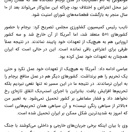
موضوعی به نام اسنپ‌بک در متن برجام گنجانده شد که همان زمان
نیز محل اعتراض و اختلاف بود، چراکه این سازوکار می‌تواند بعد از ۱۰
سال منجر به بازگشت قطعنامه‌های شورای امنیت شود.
نایب رئیس کمیسیون کشاورزی مجلس تصریح کرد: برجام با حضور
کشورهای ۱+۵ منعقد شد، اما آمریکا از آن خارج شد و سه کشور
اروپایی هم به هیچ‌یک از تعهدات خود پایبند نماندند. در نتیجه عملاً
طرفی برای اعتراض باقی نمانده است. این در حالی است که ایران
همچنان به تعهدات خود عمل کرده بود.
عباسی ادامه داد: آمریکا به هیچ‌یک از تعهدات خود عمل نکرد و حتی
یک تحریم را هم برنداشت. کشورهای دیگر هم در عمل منافع برجام را
به ایران نرساندند. در نتیجه ما در این مسیر نه تنها نفعی نبردیم بلکه
تحریم‌ها افزایش یافت. بنابراین با اجرای اسنپ‌بک اتفاق تازه‌ای رخ
نخواهد داد و فشار مضاعفی بر کشور تحمیل نمی‌شود. به تعبیر من
«بالاتر از سیاهی رنگی نیست» و آن سیاهی همان تحریم‌هایی است
که امروز به شدیدترین شکل ممکن بر ایران تحمیل شده است.
وی با بیان اینکه برخی جریان‌های خارجی و داخلی می‌کوشند با جنگ