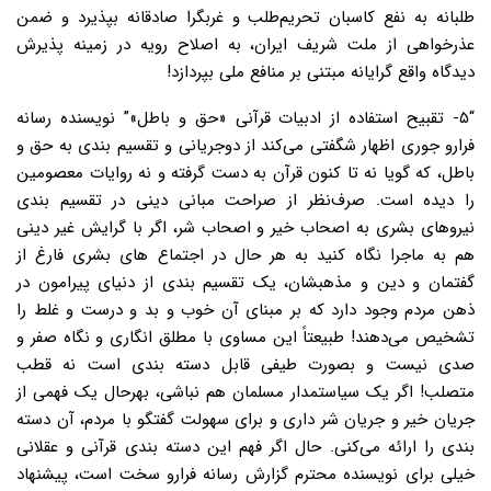
طلبانه به نفع کاسبان تحریم‌طلب و غربگرا صادقانه بپذیرد و ضمن
عذرخواهی از ملت شریف ایران، به اصلاح رویه در زمینه پذیرش
دیدگاه واقع گرایانه مبتنی بر منافع ملی بپردازد!
“۵- تقبیح استفاده از ادبیات قرآنی «حق و باطل»”
نویسنده رسانه
فرارو جوری اظهار شگفتی می‌کند از دوجریانی و تقسیم بندی به حق و
باطل، که گویا نه تا کنون قرآن به دست گرفته و نه روایات معصومین
را دیده است. صرف‌نظر از صراحت مبانی دینی در تقسیم بندی
نیروهای بشری به اصحاب خیر و اصحاب شر، اگر با گرایش غیر دینی
هم به ماجرا نگاه کنید به هر حال در اجتماع های بشری فارغ از
گفتمان و دین و مذهبشان، یک تقسیم بندی از دنیای پیرامون در
ذهن مردم وجود دارد که بر مبنای آن خوب و بد و درست و غلط را
تشخیص می‌دهند! طبیعتاً این مساوی با مطلق انگاری و نگاه صفر و
صدی نیست و بصورت طیفی قابل دسته بندی است نه قطب
متصلب! اگر یک سیاستمدار مسلمان هم نباشی، بهرحال یک فهمی از
جریان خیر و
جریان شر داری و برای سهولت گفتگو با مردم، آن دسته
بندی را ارائه می‌کنی. حال اگر فهم این دسته بندی قرآنی و عقلانی
خیلی برای نویسنده محترم گزارش رسانه فرارو سخت است، پیشنهاد