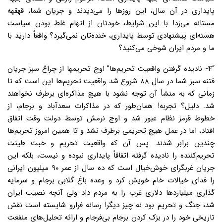
پایداری در آن سال، این روزها را می‌دیدند و جریان شما، قهقهه
مستانه می‌زد! با این شرایط، خودتان از اتهام غلط بودن سیاست
هسته‌ای پیشنهادی توسط پایداری، خنده‌تان
نمی‌گیرد؟ واقعاً دارید با
ما و مردم ایران شوخی می‌کنید؟
“۴- نادیده گرفتن واقعیت تحریم‌ها”
اوج تحریمها از چراغ سبز جریان
فتنه سبز شما در سال ۸۸ شروع شد واقعیت تحریم‌ها این است که تا
زمانی که به منشأ آن توجه نشود با هیچ مذاکره‌ای برطرف نخواهند
شد. دلیل؟ تجربه! همان‌طور که در مذاکرات سعدآباد و برجام، از
خطوط قرمز نظام عبور شد و اوج نرمش توسط دولت وقت اتفاق
افتاد، اما در عمل هیچ تحریمی برطرف نشد و تا همین امروز تحریم‌ها
چندین برابر شدند. پس آن که واقعیت تحریم و خبث طینت
تحریم‌کننده را نادیده گرفته اتفاقاً پایداری نبوده و نیست، بلکه این
جریان غربگرای خوش‌خیال است که ده سال از عمر ۹۰ میلیون ایرانی
را فدای خیالات خام خویش کرد و وعده باغ گلابی برجام و سرمایه
گذاری میلیاردها دلاری غرب را به مردم داد ولی آنچه نصیب ایران
شد، جنگ و تحریم بود نه چیز دیگر! رسانه فرارو شایسته است نقش
تاریخی خود را در بزک کردن برجام بی‌فرجام و ارائه تحلیل‌های منفعت