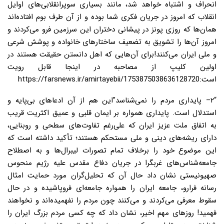
انحراف و اشتباه خواهد شد، مانند بسیاری سوپرانقلابی‌های اوایل
انقلاب که امروز در جریان فکری شما بوده و از آن طرف بوم افتاده‌اند
همان‌ها که روزی پونز در پیشانی دختران این سرزمین فرو می‌کردند و
امروز آن‌ها را تشویق به تضعیف ساختارهای خانواده و پوشش شرعی
و ملی ایران می‌کنند!
برای آن‌هایی که اهل دانستن حقیقت هستند در
اولین کلیپ از مصاحبه در اینجا قابل رویت
است:
https://farsnews.ir/amirtayebii/1753875038636128720
“۲
– پایداری مردم را نمی‌شناسد”
این هم از آن ادعاهای بی‌پایه و
استدلال است. پایداری همواره بر ایمان قلبی و عمیق اکثریت قریب
به اتفاق ملت عزیز ایران که علی‌رغم تفاوت‌های سطحی و روبنایی،
دارای ریشه‌های دینی و ملی مستحکم هستند؛ تأکید داشته است که
این موضوع خود را برخلاف تمام تصورات لیبرال‌ها و به اصطلاح
جامعه‌شناس‌های غربگرا در جریان دفاع مقدس علیه رژیم منحوس
صهیونیستی نشان داد حال آن که تحلیل‌گران مورد حمایت امثال
رسانه فرارو، جامعه ایران را همواره جامعه‌ای فروپاشیده و در حال
سقوط معرفی می‌کردند و می‌کنند چون مردم را نفهمیده‌اند و نخواهند
فهمید! روزهای مهم اخیر، نشان داد که چه کسی مردم بزرگ ایران را