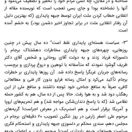
شناخته و در مقابل، چه کسی مردم خود را تحقیر و تضعیف می‌نمود و
آنها را نشناخته بود! و جای بسی تعجب است که نویسنده مقاله از
انقلابی خطاب کردن ملت ایران توسط جبهه پایداری (که بهترین دلیل
آن رفتار انقلابی ملت در برابر تجاوز اخیر دشمن بود،) به خشم آمده
است.
“۳- سیاست هسته‌ای پایداری غلط است”
ده سال پیش در چنین
روزهایی، چهره‌های جبهه پایداری مخاطرات دهشتناک برجام را
دلسوزانه فریاد زدند و به دولت آقای روحانی و شخص آقای دکتر
ظریف گوشزد نمودند که متأسفانه با توهین و دروغ پردازی و برچسب
رسانه‌های جریان غربگرا پاسخ داده شد. آن روزها پایداری بر خطرات
برجام تأکید می‌کرد و امثال رسانه فرارو بدون کار فنی و مطالعاتی
کافی، صرفاً به منافع جناحی خود توجه داشتند و منافع ملی از این
رهگذر، دود شد و به هوا رفت. حالا پس از ده سال، هم به کشور حمله
نظامی شد (که با پاسخ دندان‌شکن مواجه شد) و هم تحریم‌های اروپا
و آمریکا برقرار است و هم اسنپ‌بک در معرض اجراست! گریه‌های
مرحوم علی اصغر زارعی در روز ننگین تصویب ۲۰ دقیقه‌ای برجام در
مجلس دهم، سندی محکم بر دلسوزی جبهه پایداری و استحکام فکری
سیاست هسته‌ای جبهه پایداری است! مرحوم زارعی و اعضای جبهه