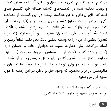
می‌کنیم بجای تقسیم بندی جریان حق و باطل، آن را به همان کدخدا
و رعیت دیکته شده در اندیشه‌های تسلیم طلبانه خود تقسیم بندی
کنند که آقای روحانی به آن علاقمند بودند!
در این قسمت از مصاحبه
یکی از چندین علت تجاوز دشمن صهیونی به ایران ((با توجه به آیه
۲۵۱ سوره بقره
“وَلَوْلَا دَفْعُ اللَّهِ النَّاسَ بَعْضَهُمْ بِبَعْضٍ لَفَسَدَتِ الْأَرْضُ
وَلَٰکِنَّ اللَّهَ ذُو فَضْلٍ عَلَى الْعَالَمِینَ” یعنی: — و اگر خداوند (تجاوز و
تعدی) بعضى از مردم را به وسیله بعضى دیگر دفع نکند، قطعاً زمین را
فساد مى‌گرفت. ولى خداوند نسبت به جهانیان لطف و احسان دارد.
))
عنوان شده که ما (ملت ایران، مسلمین، جبهه مقاومت ) از طرف
خداوند متعال مامور شدیم که در برابر باطل بایستیم حال آیا شما به
باطل بودن جبهه صهیونی تردید دارید یا در حق بودن ملت ایران و
مقاومتش در برابر دشمن، که وجود حق و باطل در این زمینه را مورد
تردید قرار می دهید.
والسلام علیکم و رحمه الله و برکاته
روابط عمومی جبهه پایداری انقلاب اسلامی
تاپ