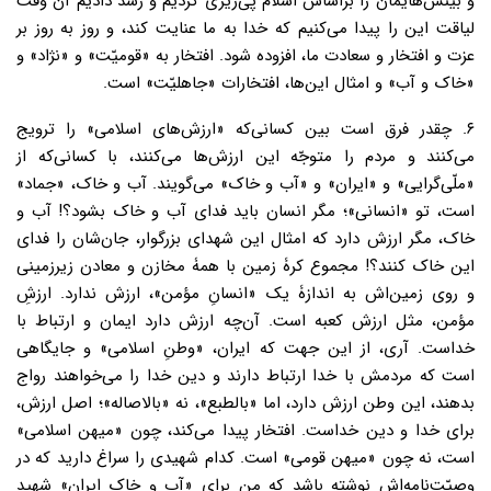
و بینش‌هایمان را براساس اسلام پی‌ریزی کردیم و رشد دادیم آن وقت
لیاقت این را پیدا می‌کنیم که خدا به ما عنایت کند، و روز به روز بر
عزت و افتخار و سعادت ما، افزوده شود. افتخار به «قومیّت» و «نژاد» و
«خاک و آب» و امثال این‌ها، افتخارات «جاهلیّت» است.
۶. چقدر فرق است بین کسانی‌که «ارزش‌های اسلامی» را ترویج
می‌کنند و مردم را متوجّه این ارزش‌ها می‌کنند، با کسانی‌که از
«ملّی‌گرایی» و «ایران» و «آب و خاک» می‌گویند. آب و خاک، «جماد»
است، تو «انسانی»؛ مگر انسان باید ‌فدای آب و خاک بشود؟! آب و
خاک، مگر ارزش دارد که امثال این شهدای بزرگوار، جان‌شان را فدای
این خاک کنند؟! مجموع کرۀ زمین با همۀ مخازن‌ و معادن زیرزمینی‌
و روی زمین‌اش به اندازۀ یک «انسانِ مؤمن»، ارزش ندارد. ارزشِ
مؤمن، مثل ارزش کعبه است. آن‌چه ارزش دارد ایمان و ارتباط با
خداست. آری، از این جهت که ایران، «وطنِ اسلامی» و جایگاهی
است که مردمش با خدا ارتباط دارند و دین خدا را می‌خواهند رواج
بدهند، این وطن ارزش دارد، اما «بالطبع»، نه «بالاصاله»؛ اصل ارزش،
برای خدا و دین خداست. افتخار پیدا می‌کند، چون «میهن اسلامی»
است، نه چون «میهن قومی» است. کدام شهیدی را سراغ دارید که در
وصیّت‌نامه‌اش نوشته باشد که من برای «آب و خاک ایران» شهید