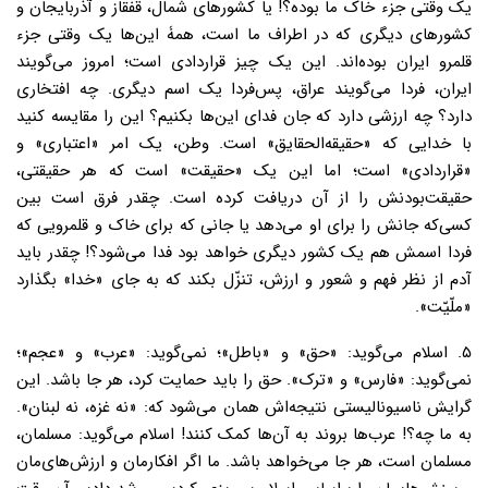
یک وقتی جزء خاک ما بوده؟! یا کشورهای شمال، قفقاز و آذربایجان و
کشورهای دیگری که در اطراف ما است، همۀ این‌ها یک وقتی جزء
قلمرو ایران بوده‌اند. این یک چیز قراردادی است؛ امروز می‌گویند
ایران، فردا می‌گویند عراق، پس‌فردا یک اسم دیگری. چه افتخاری
دارد؟ چه ارزشی دارد که جان فدای این‌ها بکنیم؟ این‌ را مقایسه کنید
با خدایی که «حقیقه‌الحقایق» است. وطن، یک امر «اعتباری» و
«قراردادی» است؛ اما این یک «حقیقت» است که هر حقیقتی،
حقیقت‌بودنش را از آن دریافت کرده است. چقدر فرق است بین
کسی‌که جانش را برای او می‌دهد یا جانی که برای خاک و قلمرویی که
فردا اسمش هم یک کشور دیگری خواهد بود فدا می‌شود؟! چقدر باید
آدم از نظر فهم و شعور و ارزش، تنزّل بکند که به جای «خدا» بگذارد
«ملّیّت».
۵. اسلام می‌گوید: «حق» و «باطل»؛ نمی‌گوید: «عرب» و «عجم»؛
نمی‌گوید: «فارس» و «ترک». حق را باید حمایت کرد، هر جا باشد. این
گرایش ناسیونالیستی نتیجه‌اش همان می‌شود که: «نه غزه، نه لبنان».
به ما چه؟! عرب‌ها بروند به آن‌ها کمک کنند! اسلام می‌گوید: مسلمان،
مسلمان است، هر جا می‌خواهد باشد. ما اگر افکارمان و ارزش‌های‌مان