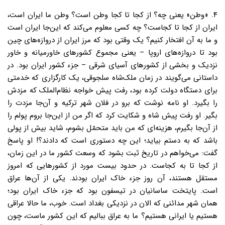
۴. «وطن» یعنی چه؟ از کجا تا کجا وطن است؟ وطن ما ایران است،
ایران از کجا تا کجاست؟ چه کسی معلوم می‌کند که این‌جا ایران است
و ما به آن افتخار کنیم؟ یک وقتی بود که مرز ایران از دروازه‌های چین
بود تا دروازه‌های اروپا – یعنی مجموع کشورهای خاورمیانه و خاور
نزدیک و بخشی از کشورهای آسیای شرقی – جزء کشور ایران بود. در
داستانی می‌گویند در زمان ملک‌شاه سلجوقی، یک کارگزاری که خدمتی
برای دستگاه دولت کرده بود، رفت پیش خواجه نظام‌الملک که مزدش
را بگیرد. او نامه نوشت که برو در فلان شهر ترکیه و آن‌جا مزدت را
بگیر. او رفت پیش شاه و شکایت کرد که اگر من از این‌جا بروم پولم را
از آن‌جا بگیرم، هزینه‌ای که من باید متحمّل بشوم، شاید بیش از پولی
باشد که به دستم بیاید؛ این چه دستوری است که دادند؟! او پاسخ
گفت: می‌خواهم در تاریخ ثبت بشود که وسعت کشور ما در این زمان،
از کجا تا به کجاست. در حدود بیست‌ مورد از کشورهایی که امروز
مستقل هستند، آن روز جزء خاک ایران بودند. یکی‌ از آن‌ها عراق
است. پایتخت ساسانیان در تیسفون بود که جزء خاک ایران بود؛
همان شهر مدائنی که الان در نزدیکی بغداد است. خوب، ما حالا عراقی
هستیم یا ایرانی هستیم؟ ما به عراق ببالیم که این کشور ماست، چون