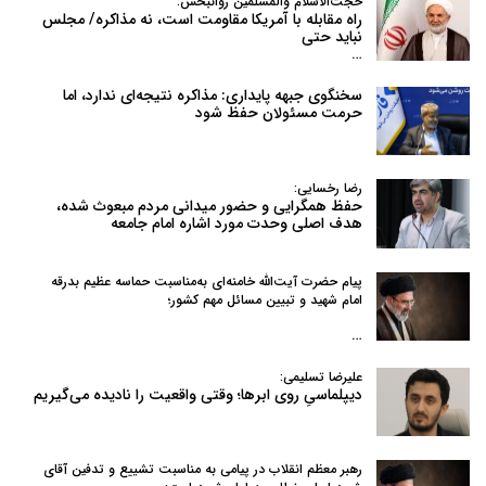
حجت‌الاسلام والمسلمین روانبخش:
راه مقابله با آمریکا مقاومت است، نه مذاکره/ مجلس
نباید حتی
…
سخنگوی جبهه پایداری: مذاکره نتیجه‌ای ندارد، اما
حرمت مسئولان حفظ شود
رضا رخسایی:
حفظ همگرایی و حضور میدانی مردم مبعوث شده،
هدف اصلی وحدت مورد اشاره امام جامعه
پیام حضرت آیت‌الله خامنه‌ای به‌مناسبت حماسه عظیم بدرقه
امام شهید و تبیین مسائل مهم کشور؛
…
علیرضا تسلیمی:
دیپلماسیِ روی ابرها؛ وقتی واقعیت را نادیده می‌گیریم
رهبر معظم انقلاب در پیامی به‌ مناسبت تشییع و تدفین آقای