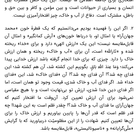
افتخاری برای جامعۀ اسلامی ما نیست. این یک حس مشترک بین
انسان و بسیاری از حیوانات است و بین مؤمن و کافر و بین حق و
باطل، مشترک است. دفاع از آب و خاک، چیز افتخارآمیزی نیست.
۲. اگر این را فهمیده بودیم می‌دانستیم که یک قطرۀ خون «محمد
جهان‌آرا» یا امثال او، با دریاها خون‌های «آرش کمانگیر» و امثال آن
قابل‌مقایسه نیست؛ این یک «ارزش الهی» دارد و برای «خدا» ریخته
شده و «ثارالله» است، آن برای «آب و خاک» ریخته و همان ارزش
خاک را دارد. چیزی که برای خدا انجام گرفته باشد ارزش خدایی پیدا
می‌کند؛ وَمَا عِندَ اللّهِ بَاقٍ. بگوییم این کشته شد، آن هم کشته شد؛ این
فدای چه شد؟! آن فدای چه شد؟! آن «فدای خاک» شد، این «فدای
خدا» شد. اگر فدای آب و خاک شدی، قیمت وجود تو همان است، اما
اگر فدای دینِ خدا شدی، ارزش تو بی‌نهایت است و با هیچ مقیاسی
نمی‌شود برای آن ارزش تعیین کرد. آن‌وقت ما افتخار کنیم که
جهان‌آرای ما فدای آب و خاک شد؟! چقدر ظلم است به این شهدا! چه
قدر ظلم است که قدر آن‌ها را پایین بیاوریم و ارزش خاک را برای
آن‌ها تعیین کنیم. شهادت را از این مظلومیّت دربیاورید که با گرایش
«ملّی‌گرایانه» و «ناسیونالیستی»، قابل‌مقایسه باشد.