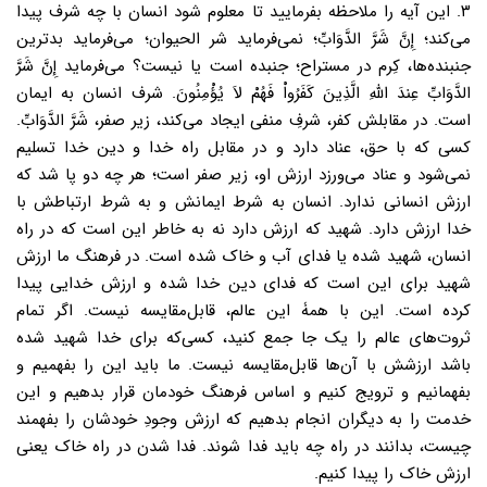
۳. این آیه را ملاحظه بفرمایید تا معلوم شود انسان با چه شرف پیدا
می‌کند؛ إِنَّ شَرَّ الدَّوَابِّ؛ نمی‌فرماید شر الحیوان؛ می‌فرماید بدترین
جنبنده‌ها، کِرم در مستراح؛ جنبده است یا نیست؟ می‌فرماید إِنَّ شَرَّ
الدَّوَابِّ عِندَ اللّهِ الَّذِینَ کَفَرُواْ فَهُمْ لاَ یُؤْمِنُونَ. شرف انسان به ایمان
است. در مقابلش کفر، شرفِ منفی ایجاد می‌کند، زیر صفر، شَرَّ الدَّوَابِّ.
کسی که با حق، عناد دارد و در مقابل راه خدا و دین خدا تسلیم
نمی‌شود و عناد می‌ورزد ارزش او، زیر صفر است؛ هر چه دو پا شد که
ارزش انسانی ندارد. انسان به شرط ایمانش و به شرط ارتباطش با
خدا ارزش دارد. شهید که ارزش دارد نه به خاطر این است که در راه
انسان، شهید شده یا فدای آب و خاک شده است. در فرهنگ ما ارزش
شهید برای این است که فدای دین خدا شده و ارزش خدایی پیدا
کرده است. این با همۀ این عالم، قابل‌مقایسه نیست. اگر تمام
ثروت‌های عالم را یک ‌جا جمع کنید، کسی‌که برای خدا شهید شده
باشد ارزشش با آن‌ها قابل‌مقایسه نیست. ما باید این را بفهمیم و
بفهمانیم و ترویج کنیم و اساس فرهنگ خودمان قرار بدهیم و این
خدمت را به دیگران انجام بدهیم که ارزش وجودِ خودشان را بفهمند
چیست، بدانند در راه چه باید فدا شوند. فدا شدن در راه خاک یعنی
ارزش خاک را پیدا کنیم.