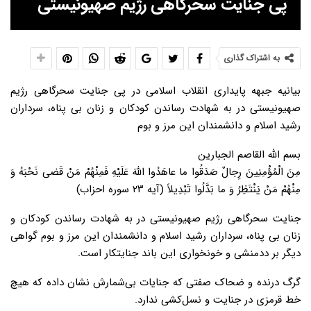
پی جنایت سحرگاهی رژیم صهیونیستی
به اشتراک گذاری
بیانیه جبهه پایداری انقلاب اسلامی در پی جنایت سحرگاهی رژیم
صهیونیستی در به شهادت رساندن کودکان و زنان بی پناه، سرداران
رشید اسلام و دانشمندان این مرز و بوم
بسم الله القاصم الجبارین
مِنَ الْمُؤْمِنِینَ رِجالٌ صَدَقُوا ما عاهَدُوا اللّهَ عَلَیْهِ فَمِنْهُمْ مَنْ قَضى نَحْبَهُ وَ
مِنْهُمْ مَنْ یَنْتَظِرُ وَ ما بَدَّلُوا تَبْدِیلاً (آیه ۲۳ سوره احزاب)
جنایت سحرگاهی رژیم صهیونیستی در به شهادت رساندن کودکان و
زنان بی پناه، سرداران رشید اسلام و دانشمندان این مرز و بوم گواهی
دیگر بر ددمنشی و خونخواری این باند جنایتکار است.
گرگ درنده و ضحاک صفتی که جنایات بی‌شمارش نشان داده که هیچ
خط قرمزی در جنایت و نسل‌کشی ندارد.