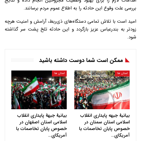
اقدامات لازم را برای بهبود وضعیت مجروحین انجام داده و نتایج
بررسی علت وقوع این حادثه را به اطلاع عموم مردم برسانند.
امید است با تلاش تمامی دستگاه‌های ذی‌ربط، آرامش و امنیت هرچه
زودتر به بندرعباس عزیز بازگردد و این حادثه تلخ پشت سر گذاشته
شود.
ممکن است شما دوست داشته باشید
استان ها
استان ها
بیانیهٔ جبهه پایداری انقلاب
بیانیهٔ جبههٔ پایداری انقلاب
اسلامی استان سمنان در
اسلامی استان اصفهان در
خصوص پایان تخاصمات با
خصوص پایان تخاصمات با
آمریکای…
آمریکای…