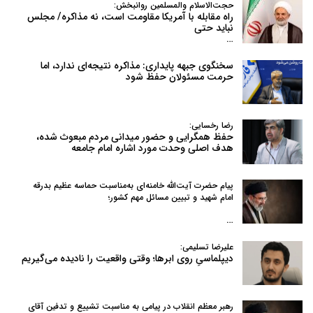
حجت‌الاسلام والمسلمین روانبخش:
راه مقابله با آمریکا مقاومت است، نه مذاکره/ مجلس
نباید حتی
…
سخنگوی جبهه پایداری: مذاکره نتیجه‌ای ندارد، اما
حرمت مسئولان حفظ شود
رضا رخسایی:
حفظ همگرایی و حضور میدانی مردم مبعوث شده،
هدف اصلی وحدت مورد اشاره امام جامعه
پیام حضرت آیت‌الله خامنه‌ای به‌مناسبت حماسه عظیم بدرقه
امام شهید و تبیین مسائل مهم کشور؛
…
علیرضا تسلیمی:
دیپلماسیِ روی ابرها؛ وقتی واقعیت را نادیده می‌گیریم
رهبر معظم انقلاب در پیامی به‌ مناسبت تشییع و تدفین آقای