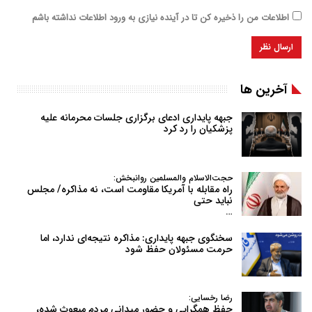
اطلاعات من را ذخیره کن تا در آینده نیازی به ورود اطلاعات نداشته باشم
آخرین ها
جبهه پایداری ادعای برگزاری جلسات محرمانه علیه
پزشکیان را رد کرد
حجت‌الاسلام والمسلمین روانبخش:
راه مقابله با آمریکا مقاومت است، نه مذاکره/ مجلس
نباید حتی
…
سخنگوی جبهه پایداری: مذاکره نتیجه‌ای ندارد، اما
حرمت مسئولان حفظ شود
رضا رخسایی:
حفظ همگرایی و حضور میدانی مردم مبعوث شده،