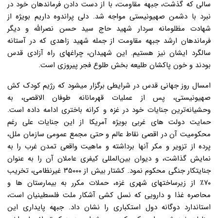
سالی که گذشت، جبهه مقاومت، با از دست دادن فرماندهان خود در
نبرد با دشمن صهیونیستی مواجه شد. دلی پراندوه داریم بویژه از
شهادت مظلومانه سردار شهید حاج سید حسن نصرالله و دیگر
فرماندهان ارشد جبهه مقاومت از جمله شهید زاهدی که در آستانه
سالگرد ایشان نیز هستیم. این شهیدان، چراغهای راه آزادی قدس
بودند و خون پاکشان طلیعه بخش طلوع فجر پیروزی است.
امسال روز جهانی قدس در شرایطی برگزار میشود که رژیم کودک کش
صهیونیستی، پس از عملیات قهرمانانه طوفان الاقصی، به
وحشیانه‌ترین جنایات خود در غزه و کرانه باختری ادامه داده است.
حمایت دولت های غربی بویژه آمریکا از این جنایات علی رغم
محکومیت آن در اقصی نقاط عالم و حتی مجمع عمومی سازمان ملل،
پرده از تزویر و مکر آنها برداشته و ماهیت واقعی تمدن غرب را به
نمایش گذاشت، و دیوان بین‌المللی کیفری عاملان آن را به عنوان
جنایتکار جنگی محکوم نمود. کشتار بیش از ۳۵۰۰۰ غیرنظامی، تخریب
۷۰٪ از زیرساختهای شهری غزه، حملات مکرر به بیمارستان ها و
محاصره غذا و دارویی که نسل کشی آشکار ملت فلسطینیان است،
استاندارد دوگانه دول استکباری را نشان داد. جبهه پایداری این