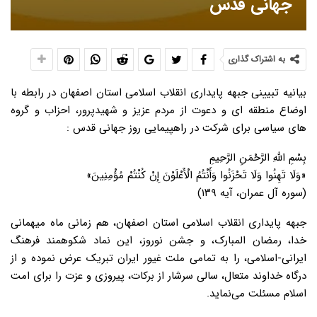
جهانی قدس
به اشتراک گذاری
بیانیه تبیینی جبهه پایداری انقلاب اسلامی استان اصفهان در رابطه با
اوضاع منطقه ای و دعوت از مردم عزیز و شهیدپرور، احزاب و گروه
های سیاسی برای شرکت در راهپیمایی روز جهانی قدس :
بِسْمِ اللَّهِ الرَّحْمَنِ الرَّحِیمِ
«وَلَا تَهِنُوا وَلَا تَحْزَنُوا وَأَنْتُمُ الْأَعْلَوْنَ إِنْ کُنْتُمْ مُؤْمِنِینَ»
(سوره آل عمران، آیه ۱۳۹)
جبهه پایداری انقلاب اسلامی استان اصفهان، هم زمانی ماه میهمانی
خدا، رمضان المبارک، و جشن نوروز، این نماد شکوهمند فرهنگ
ایرانی-اسلامی، را به تمامی ملت غیور ایران تبریک عرض نموده و از
درگاه خداوند متعال، سالی سرشار از برکات، پیروزی و عزت را برای امت
اسلام مسئلت می‌نماید.