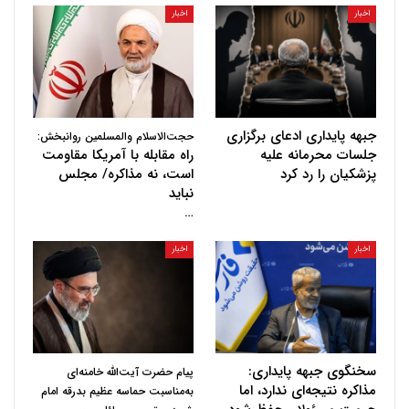
اخبار
اخبار
جبهه پایداری ادعای برگزاری
حجت‌الاسلام والمسلمین روانبخش:
جلسات محرمانه علیه
راه مقابله با آمریکا مقاومت
پزشکیان را رد کرد
است، نه مذاکره/ مجلس
نباید
…
اخبار
اخبار
سخنگوی جبهه پایداری:
پیام حضرت آیت‌الله خامنه‌ای
مذاکره نتیجه‌ای ندارد، اما
به‌مناسبت حماسه عظیم بدرقه امام