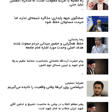
راه مقابله با آمریکا مقاومت است، نه مذاکره/ مجلس
نباید حتی
…
سخنگوی جبهه پایداری: مذاکره نتیجه‌ای ندارد، اما
حرمت مسئولان حفظ شود
رضا رخسایی:
حفظ همگرایی و حضور میدانی مردم مبعوث شده،
هدف اصلی وحدت مورد اشاره امام جامعه
پیام حضرت آیت‌الله خامنه‌ای به‌مناسبت حماسه عظیم بدرقه
امام شهید و تبیین مسائل مهم کشور؛
…
علیرضا تسلیمی:
دیپلماسیِ روی ابرها؛ وقتی واقعیت را نادیده می‌گیریم
رهبر معظم انقلاب در پیامی به‌ مناسبت تشییع و تدفین آقای
شهید ایران خطاب به امام شهید امت: