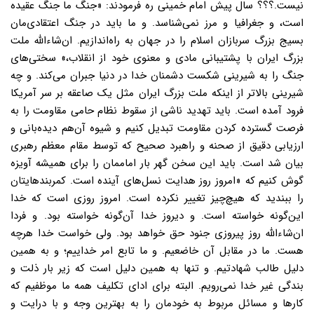
نیست.؟؟؟ سال پیش امام خمینی ره فرمودند: «جنگ ما جنگ عقیده
است، و جغرافیا و مرز نمی‌شناسد. و ما باید در جنگ اعتقادی‌مان
بسیج بزرگ سربازان اسلام را در جهان به راه‌اندازیم. ان‌شاء‌الله ملت
بزرگ ایران با پشتیبانی مادی و معنوی خود از انقلاب،» سختی‌های
جنگ را به شیرینی شکست دشمنان خدا در دنیا جبران می‌کند. و چه
شیرینی بالاتر از اینکه ملت بزرگ ایران مثل یک صاعقه بر سر آمریکا
فرود آمده است. باید تهدید ناشی از سقوط نظام حامی مقاومت را به
فرصت گسترده کردن مقاومت تبدیل کنیم و شیوه آن‌هم دیده‌بانی و
ارزیابی دقیق از صحنه و راهبرد صحیح که توسط مقام معظم رهبری
بیان شد است. باید این سخن گهر بار اماممان را برای همیشه آویزه
گوش کنیم که «امروز روز هدایت نسل‌های آینده است. کمربندهایتان
را ببندید که هیچ‌چیز تغییر نکرده است. امروز روزی است که خدا
این‌گونه خواسته است. و دیروز خدا آن‌گونه خواسته بود. و فردا
ان‌شاء‌الله روز پیروزی جنود حق خواهد بود. ولی خواست خدا هرچه
هست. ما در مقابل آن خاضعیم. و ما تابع امر خداییم؛ و به همین
دلیل طالب شهادتیم. و تنها به همین دلیل است که زیر بار ذلت و
بندگی غیر خدا نمی‌رویم. البته برای ادای تکلیف همه ما موظفیم که
کارها و مسائل مربوط به خودمان را به بهترین وجه و با درایت و