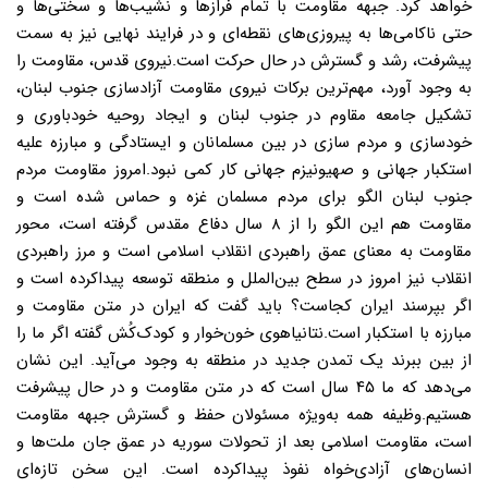
خواهد کرد. جبهه مقاومت با تمام فرازها و نشیب‌ها و سختی‌ها و
حتی ناکامی‌ها به پیروزی‌های نقطه‌ای و در فرایند نهایی نیز به سمت
پیشرفت، رشد و گسترش در حال حرکت است.نیروی قدس، مقاومت را
به وجود آورد، مهم‌ترین برکات نیروی مقاومت آزادسازی جنوب لبنان،
تشکیل جامعه مقاوم در جنوب لبنان و ایجاد روحیه خودباوری و
خودسازی و مردم سازی در بین مسلمانان و ایستادگی و مبارزه علیه
استکبار جهانی و صهیونیزم جهانی کار کمی نبود.امروز مقاومت مردم
جنوب لبنان الگو برای مردم مسلمان غزه و حماس شده است و
مقاومت هم این الگو را از ۸ سال دفاع مقدس گرفته است، محور
مقاومت به معنای عمق راهبردی انقلاب اسلامی است و مرز راهبردی
انقلاب نیز امروز در سطح بین‌الملل و منطقه توسعه پیداکرده است و
اگر بپرسند ایران کجاست؟ باید گفت که ایران در متن مقاومت و
مبارزه با استکبار است.نتانیاهوی خون‌خوار و کودک‌کُش گفته اگر ما را
از بین ببرند یک تمدن جدید در منطقه به وجود می‌آید. این نشان
می‌دهد که ما ۴۵ سال است که در متن مقاومت و در حال پیشرفت
هستیم.وظیفه همه به‌ویژه مسئولان حفظ و گسترش جبهه مقاومت
است، مقاومت اسلامی بعد از تحولات سوریه در عمق جان ملت‌ها و
انسان‌های آزادی‌خواه نفوذ پیداکرده است. این سخن تازه‌ای