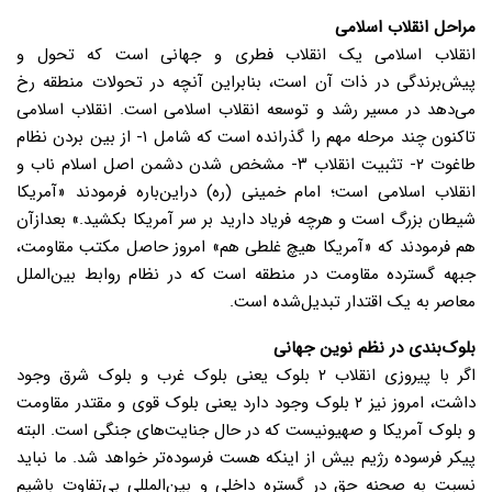
مراحل انقلاب اسلامی
انقلاب اسلامی یک انقلاب فطری و جهانی است که تحول و
پیش‌برندگی در ذات آن است، بنابراین آنچه در تحولات منطقه رخ
می‌دهد در مسیر رشد و توسعه انقلاب اسلامی است. انقلاب اسلامی
تاکنون چند مرحله مهم را گذرانده است که شامل ۱- از بین بردن نظام
طاغوت ۲- تثبیت انقلاب ۳- مشخص شدن دشمن اصل اسلام ناب و
انقلاب اسلامی است؛ امام خمینی (ره) دراین‌باره فرمودند «آمریکا
شیطان بزرگ است و هرچه فریاد دارید بر سر آمریکا بکشید.» بعدازآن
هم فرمودند که «آمریکا هیچ غلطی هم» امروز حاصل مکتب مقاومت،
جبهه گسترده مقاومت در منطقه است که در نظام روابط بین‌الملل
معاصر به یک اقتدار تبدیل‌شده است.
بلوک‌بندی در نظم نوین جهانی
اگر با پیروزی انقلاب ۲ بلوک یعنی بلوک غرب و بلوک شرق وجود
داشت، امروز نیز ۲ بلوک وجود دارد یعنی بلوک قوی و مقتدر مقاومت
و بلوک آمریکا و صهیونیست که در حال جنایت‌های جنگی است. البته
پیکر فرسوده رژیم بیش از اینکه هست فرسوده‌تر خواهد شد. ما نباید
نسبت به صحنه حق در گستره داخلی و بین‌المللی بی‌تفاوت باشیم