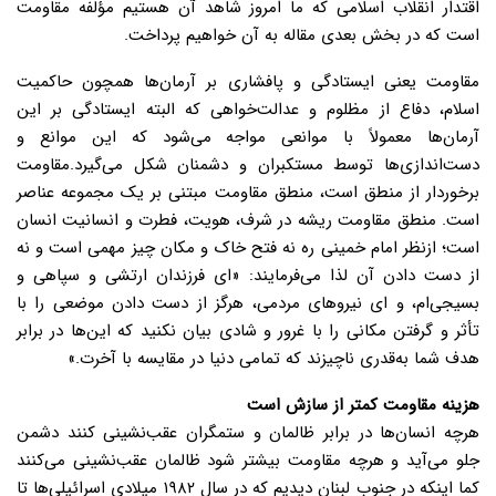
اقتدار انقلاب اسلامی که ما امروز شاهد آن هستیم مؤلفه مقاومت
است که در بخش بعدی مقاله به آن خواهیم پرداخت.
مقاومت یعنی ایستادگی و پافشاری بر آرمان‌ها همچون حاکمیت
اسلام، دفاع از مظلوم و عدالت‌خواهی که البته ایستادگی بر این
آرمان‌ها معمولاً با موانعی مواجه می‌شود که این موانع و
دست‌اندازی‌ها توسط مستکبران و دشمنان شکل می‌گیرد.مقاومت
برخوردار از منطق است، منطق مقاومت مبتنی بر یک مجموعه عناصر
است. منطق مقاومت ریشه در شرف، هویت، فطرت و انسانیت انسان
است؛ ازنظر امام خمینی ره نه فتح خاک و مکان چیز مهمی است و نه
از دست دادن آن لذا می‌فرمایند: «ای فرزندان ارتشی و سپاهی و
بسیجی‌ام، و ای نیروهای مردمی، هرگز از دست دادن موضعی را با
تأثر و گرفتن مکانی را با غرور و شادی بیان نکنید که این‌ها در برابر
هدف شما به‌قدری ناچیزند که تمامی دنیا در مقایسه با آخرت.»
هزینه مقاومت کمتر از سازش است
هرچه انسان‌ها در برابر ظالمان و ستمگران عقب‌نشینی کنند دشمن
جلو می‌آید و هرچه مقاومت بیشتر شود ظالمان عقب‌نشینی می‌کنند
کما اینکه در جنوب لبنان دیدیم که در سال ۱۹۸۲ میلادی اسرائیلی‌ها تا