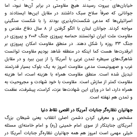
خیابان‌های بیروت رسیدند هیچ مقاومتی در برابر آن‌ها نبود، اما
جوانانی که صرفاً سلاح سبک داشتند در مقابل این‌ها ایستادند و
اسرائیلی‌ها که مدعی شکست‌ناپذیری بودند را با شکست سنگینی
مواجه کردند. جوانان لبنان با الگو گرفتن از ۸ سال دفاع مقدس و
مقاومت ملت ایران توانستند حماسه پیروزی جنگ ۲۰۰۶ و پیروزی در
جنگ ۳۳ روزه را شکل دهند. در منطق مقاومت امکان پیروزی بر
ابرقدرت‌ها هست کما اینکه در منطقه شاهد بودیم مقاومت توانست
شاهرگ‌های سیطره تمدن غربی با آمریکا را از بین ببرد و در مقابل
غرب و صهیونیست مدعی مقاومت امروز به یک بلوک بسیار قدرتمند
تبدیل شده است. منطق مقاومت همراه با هزینه است، اما هزینه
مقاومت کمتر از سازش است. مقاومت با خود شهادت و مجروحیت به
همراه دارد، اما در ورای این شهادت‌ها عزت، کرامت، پیشرفت، عظمت
و تمدن هم نهفته است.
جهانیان نظاره‌گر جنایات آمریکا در اقصی نقاط دنیا
مشخص و معرفی کردن دشمن اصلی انقلاب یعنی شیطان بزرگ
آمریکای جنایتکار از سوی امام خمینی (ره) و امام خامنه‌ای مسئله
خیلی مهمی است امروز هم همه جهانیان نظاره‌گر جنایات آمریکا در