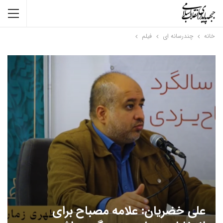
خانه
چندرسانه ای
فیلم
علی خضریان: علامه مصباح برای