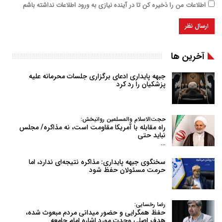
اطلاعات من را ذخیره کن تا در آینده نیازی به ورود اطلاعات نداشته باشم
آخرین ها
جبهه پایداری ادعای برگزاری جلسات محرمانه علیه
پزشکیان را رد کرد
حجت‌الاسلام والمسلمین روانبخش:
راه مقابله با آمریکا مقاومت است، نه مذاکره/ مجلس
نباید حتی
…
سخنگوی جبهه پایداری: مذاکره نتیجه‌ای ندارد، اما
حرمت مسئولان حفظ شود
رضا رخسایی:
حفظ همگرایی و حضور میدانی مردم مبعوث شده،
هدف اصلی وحدت مورد اشاره امام جامعه