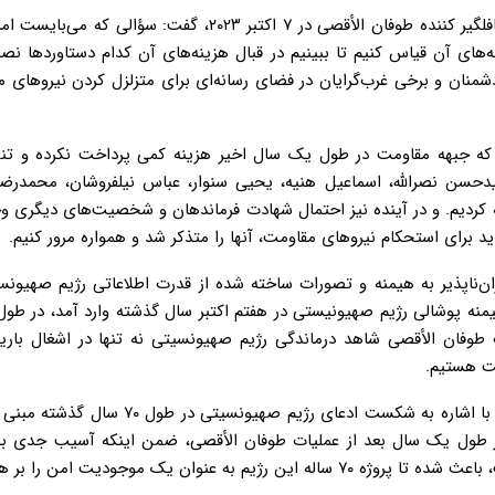
خضریان با اشاره به گذشت یک سال و یک ماه از انجام عملیات غافلگیر کننده طوفان الأقصی در ۷ اکتبر ۲۰۲۳، گفت:
‌های آن قیاس کنیم تا ببینیم در قبال هزینه‌های آن کدام دستاوردها ن
منان و برخی غرب‌گرایان در فضای رسانه‌ای برای متزلزل کردن نیروهای 
 جبهه مقاومت در طول یک سال اخیر هزینه کمی پرداخت نکرده و تنها
ن نصرالله، اسماعیل هنیه، یحیی سنوار، عباس نیلفروشان، محمدرضا
 کردیم. و در آینده نیز احتمال شهادت فرماندهان و شخصیت‌های دیگری وج
ید برای استحکام نیروهای مقاومت، آنها را متذکر شد و همواره مرور کنیم.
‌ناپذیر به هیمنه و تصورات ساخته شده از قدرت اطلاعاتی رژیم صهیونس
طوفان الأقصی شاهد درماندگی رژیم صهیونسیتی نه تنها در اشغال باریک
ت هستیم.
نماینده مردم تهران، ری، شمیرانات، اسلامشهر و پردیس در مجلس با اشاره به شکست ادعای رژیم 
 طول یک سال بعد از عملیات طوفان الأقصی، ضمن اینکه آسیب جدی ب
ان یک موجودیت امن را بر هم بزند.