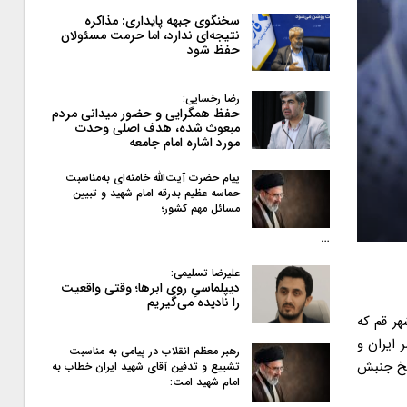
سخنگوی جبهه پایداری: مذاکره
نتیجه‌ای ندارد، اما حرمت مسئولان
حفظ شود
رضا رخسایی:
حفظ همگرایی و حضور میدانی مردم
مبعوث شده، هدف اصلی وحدت
مورد اشاره امام جامعه
پیام حضرت آیت‌الله خامنه‌ای به‌مناسبت
حماسه عظیم بدرقه امام شهید و تبیین
مسائل مهم کشور؛
…
علیرضا تسلیمی:
دیپلماسیِ روی ابرها؛ وقتی واقعیت
را نادیده می‌گیریم
ر قم که
ز نقاط عطف تاریخ معاصر ایران و
رهبر معظم انقلاب در پیامی به‌ مناسبت
ریخ جنبش
تشییع و تدفین آقای شهید ایران خطاب به
امام شهید امت: