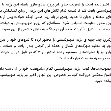
یر دیده است را تخریب جدی ابر پروژه عادی‌سازی رابطه این رژیم با 
هیونسیتی باعث شد تا نتیجه تمام تلاش‌های این رژیم از زمان تشکیلش بر
 منطقه و جهان تا حدود زیادی بر باد رود. ضمن اینکه حوادث پس از هف
سوی محور مقاومت عملیاتی شود. مسأله‌ای که رژیم صهیونیستی و دولت‌ه
بودند و به دلیل تأثیرات عمده آن در جنگ، به دنبال خلاصی از این معرکه 
ی چند جبهه‌ای رژیم صهیونیستی را مجبور کرده تا نیروهای خود را بین
نجر به تخلیه شهرک‌های شمال و هدف قرار گرفتن بندر ایلات و حملات 
پهپادی از لبنان، یمن و عراق شده و در نهایت جمهوری اسلامی ایران نیز با عملیات‌های مستقیم وعده صادق 
خنجر جبهه مقاومت قرار داده است.
 صهیونیست‌ها، گفت: رژیم صهیونیستی تمام مشروعیت خود را از دست داد
یت عادی ندارد و همانطور که عملیات‌های وعده صادق ۱ و ۲ پاسخ محکمی دریافت کرد، در خصوص این تجاوز اخیر نیز رژیم صه
اهد خورد.