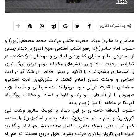
کنند
به اشتراک گذاری
همزمان با سالروز میلاد حضرت ختمی مرتبت محمد مصطفی(ص) و
حضرت امام صادق(ع)، رهبر انقلاب اسلامی صبح امروز در دیدار جمعی
از مسئولان نظام، سفرای کشورهای اسلامی و مهمانان شرکت‌کننده در
کنفرانس وحدت و همچنین قشرهای مختلف مردم، درس بزرگ نبوی
را امت‌سازی برشمردند و با تأکید بر نقش خواص در شکل‌گیری امت
اسلامی و وحدت دنیای اسلام گفتند: با شکل‌گیری امت اسلامی،
مسلمانان با قدرت درونی خود می‌توانند غده سرطانی و خبیث رژیم
صهیونی را از فلسطین بردارند و نفوذ و تسلط و دخالت زورگویانه
آمریکا در منطقه را نیز از بین ببرند.
حضرت آیت‌الله خامنه‌ای در این دیدار با تبریک سالروز ولادت نبی
اکرم(ص) و امام جعفر صادق(ع)، میلاد پیغمبر اسلام(ص) را مقدمه
ختم نبوت یعنی نسخه نهایی و کامل سعادت بشر خواندند و گفتند:
انبیاء الهی کاروان‌سالاران حرکت بشر در طول تاریخ هستند که هم راه