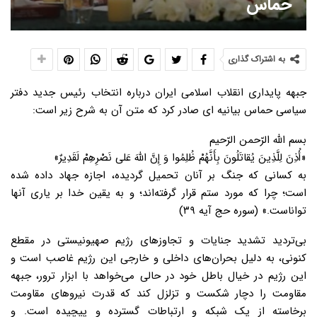
حماس
به اشتراک گذاری
جبهه پایداری انقلاب اسلامی ایران درباره انتخاب رئیس جدید دفتر
سیاسی حماس بیانیه ای صادر کرد که متن آن به شرح زیر است:
بسم اللّه الرّحمن الرّحیم
«أُذِنَ لِلَّذِینَ یُقاتَلُونَ بِأَنَّهُمْ ظُلِمُوا وَ إِنَّ اللَّهَ عَلی‌ نَصْرِهِمْ لَقَدِیرٌ»
به کسانی که جنگ بر آنان تحمیل گردیده، اجازه جهاد داده شده
است؛ چرا که مورد ستم قرار گرفته‌اند؛ و به یقین خدا بر یاری آنها
تواناست.» (سوره حج آیه ۳۹)
بی‌تردید تشدید جنایات و تجاوزهای رژیم صهیونیستی در مقطع
کنونی، به دلیل بحران‌های داخلی و خارجی این رژیم غاصب است و
این رژیم در خیال باطل خود در حالی می‌خواهد با ابزار ترور، جبهه
مقاومت را دچار شکست و تزلزل کند که قدرت نیروهای مقاومت
برخاسته از یک شبکه و ارتباطات گسترده و پیچیده است. و