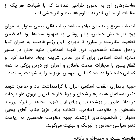
ساختارهای آن به نحوی طراحی شده‌اند که با شهادت هر یک از
مقامات ارشد آن قادر به تداوم فعالیت و اثربخشی است.
انتخاب سریع و به جای برادر مجاهد جناب آقای یحیی سنوار به عنوان
پرچمدار جنبش حماس، پیام روشنی به صهیونیست‌ها بود که ضمن
قطعیت مقاومت و مبارزه تا نابودی این رژیم غاصب به عنوان تنها
راه‌حل مسئله فلسطین، ترور شهید اسماعیل هنیه خللی در مسیر
مبارزه امت اسلامی برای آزادی قدس شریف ایجاد نخواهد کرد. و
قطع یقین با مجازات سخت عاملان و آمران آن درس بزرگی به همه
کسانی داده خواهد شد که این میهمان عزیز ما را به شهادت رساندند.
جبهه پایداری انقلاب اسلامی ایران با گرامیداشت یاد و خاطره شهید
دکتر اسماعیل هنیه رهبر شجاع و پرافتخار حماس و آرزوی علو درجات
در اعلاء علیین و بهشت برین برای این شهید مجاهد و فرزند برومند
فلسطین و مقاومت اسلامی، انتخاب برادر عزیز جناب آقای یحیی
سنوار از شخصیت‌های ارزشمند جبهه مقاومت فلسطین به ریاست
دفتر سیاسی حماس را تبریک و تهنیت می‌گوید.
والسلام علیکم و رحمه‌الله و برکاته