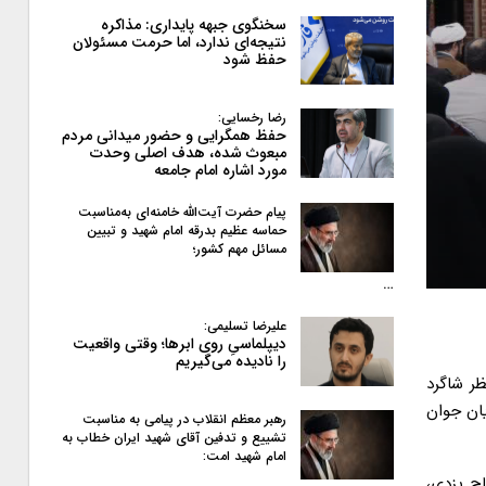
سخنگوی جبهه پایداری: مذاکره
نتیجه‌ای ندارد، اما حرمت مسئولان
حفظ شود
رضا رخسایی:
حفظ همگرایی و حضور میدانی مردم
مبعوث شده، هدف اصلی وحدت
مورد اشاره امام جامعه
پیام حضرت آیت‌الله خامنه‌ای به‌مناسبت
حماسه عظیم بدرقه امام شهید و تبیین
مسائل مهم کشور؛
…
علیرضا تسلیمی:
دیپلماسیِ روی ابرها؛ وقتی واقعیت
را نادیده می‌گیریم
ظر شاگرد
ان جوان
رهبر معظم انقلاب در پیامی به‌ مناسبت
تشییع و تدفین آقای شهید ایران خطاب به
امام شهید امت:
ح یزدی،