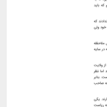
 که باید
دادند که
 خود ولی
ل ملاحظه
 در سایه
از ولایت
 اما نظر
. بنابر
 نه صاحب
ند. یکی
ه ریاست