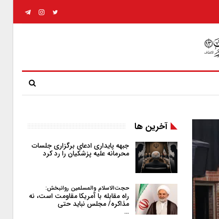
آخرین ها
جبهه پایداری ادعای برگزاری جلسات
محرمانه علیه پزشکیان را رد کرد
حجت‌الاسلام والمسلمین روانبخش:
راه مقابله با آمریکا مقاومت است، نه
مذاکره/ مجلس نباید حتی
…