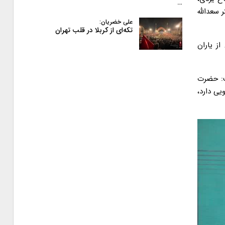
…
سعدالله
علی خضریان:
تکه‌ای از کربلا در قلب تهران
ز یاران
ت: حضرت
یی دارد،