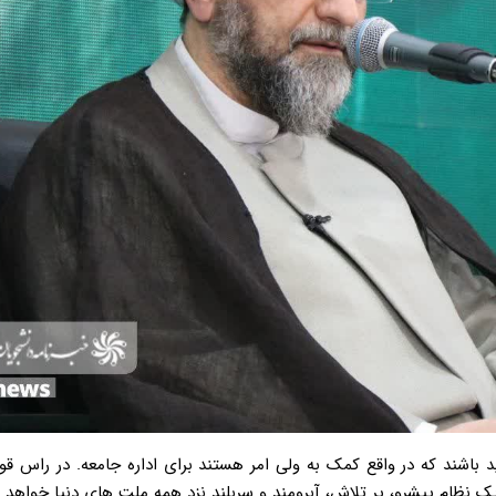
ید باشند که در واقع کمک به ولی امر هستند برای اداره جامعه. در راس قو
ک نظام پیشرو، پر تلاش، آبرومند و سربلند نزد همه ملت های دنیا خواهد ب