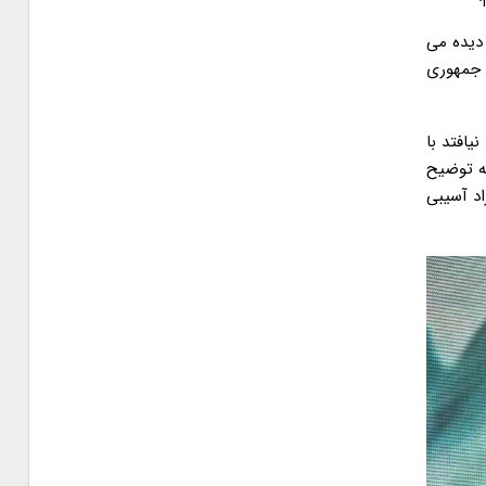
 دیده می
 جمهوری
یافتد با
ه توضیح
اد آسیبی