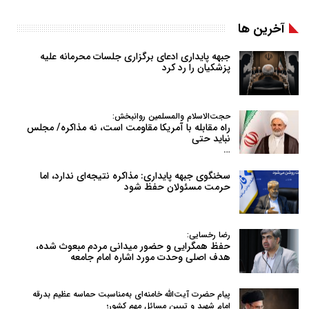
آخرین ها
جبهه پایداری ادعای برگزاری جلسات محرمانه علیه
پزشکیان را رد کرد
حجت‌الاسلام والمسلمین روانبخش:
راه مقابله با آمریکا مقاومت است، نه مذاکره/ مجلس
نباید حتی
…
سخنگوی جبهه پایداری: مذاکره نتیجه‌ای ندارد، اما
حرمت مسئولان حفظ شود
رضا رخسایی:
حفظ همگرایی و حضور میدانی مردم مبعوث شده،
هدف اصلی وحدت مورد اشاره امام جامعه
پیام حضرت آیت‌الله خامنه‌ای به‌مناسبت حماسه عظیم بدرقه
امام شهید و تبیین مسائل مهم کشور؛