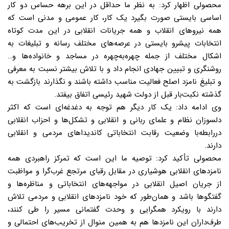
محصولی اظهار کرد: به نظر ما حداقل در این برهه حساس دو کار
اساسی بایستی صورت بگیرد یک کار، کار عمومی و مدنی است که
همه نیروهای انقلاب و همه جریانات انقلابی در این مدت کوتاه
انتخابات پیشرو بایستی در عرصه‌های مختلف رسانه و تبلیغات به
اشکال مختلف از جمله چهره‌به‌چهره در مساجد ‌و خانواده‌ها و…
روشنگری و تبیین جهادی انجام داد و با تلاش بیشتر نسبت به معرفی
و تبلیغ نامزد اصلح فعالیت مناسب داشته باشند و نگذارند بازگشت به
گذشته نکبت‌بار قبل از دولت شهید رئیسی اتفاق بیفتد.
وی ادامه داد: یک کار دیگر هم توجه به دغدغه‌ای است که اکثر
دلسوزان نظام و علمای ربانی و انقلابی و تشکل‌ها و احزاب انقلابی
دررابطه‌با وضعیت رقابت انتخاباتی کاندیداهای مردمی و انقلابی
دارند.
محصولی تأکید کرد: توصیه ما این است که تمرکز راهبردی همه
نامزدهای انقلابی هوشیاری در مقابل رقبای مرتجع غرب‌گرا و مواظبت
از جریان اصیل انقلابی در مواجهه‌های انتخاباتی و مناظره‌ها و
گفتگوها باشد و همان‌طور که خود نامزدهای انقلابی و مردمی تلاش
دارند با رویکرد همگرایی و وحدت گفتمانی مسیر را طی کنند،
طرف‌داران این نامزدها هم به همین منوال از تخریب‌های احتمالی و