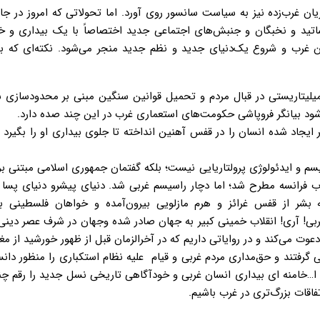
ریان غرب‌زده نیز به سیاست سانسور روی آورد. اما تحولاتی که امروز در جا
اتید و نخبگان و جنبش‌های اجتماعی جدید اختصاصاً با یک بیداری و خ
 غرب و شروع یک‌دنیای جدید و نظم جدید منجر می‌شود. نکته‌ای که بس
یلیتاریستی در قبال مردم و تحمیل قوانین سنگین مبنی بر محدودسازی ش
د بیانگر فروپاشی حکومت‌های استعماری غرب در این چند صده دارد.
ایجاد شده انسان را در قفس آهنین انداخته تا جلوی بیداری او را بگیرد و 
سم و ایدئولوژی پرولتاریایی نیست؛ بلکه گفتمان جمهوری اسلامی مبتنی ب
لاب فرانسه مطرح شد؛ اما دچار راسیسم غربی شد. دنیای پیشرو دنیای پسا 
بشر از قفس غرائز و هرم مازلویی بیرون‌آمده و خواهان فلسطینی ب
بی! آری! انقلاب خمینی کبیر به جهان صادر شده وجهان در شرف عصر دین
وت می‌کند و در روایاتی داریم که در آخرالزمان قبل از ظهور خورشید از م
گرفتند و حق‌مداری مردم غربی و قیام علیه نظام استکباری را منظور دانست
 ا…خامنه ای بیداری انسان غربی و خودآگاهی تاریخی نسل جدید را رقم چن
فاقات بزرگ‌تری در غرب باشیم.