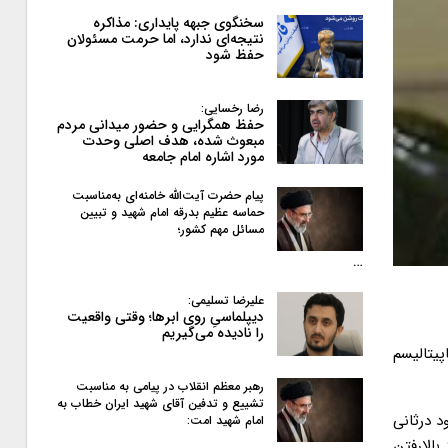
سخنگوی جبهه پایداری: مذاکره
نتیجه‌ای ندارد، اما حرمت مسئولان
حفظ شود
رضا رخسایی:
حفظ همگرایی و حضور میدانی مردم
مبعوث شده، هدف اصلی وحدت
مورد اشاره امام جامعه
پیام حضرت آیت‌الله خامنه‌ای به‌مناسبت
حماسه عظیم بدرقه امام شهید و تبیین
مسائل مهم کشور؛
…
علیرضا تسلیمی:
دیپلماسیِ روی ابرها؛ وقتی واقعیت
را نادیده می‌گیریم
پیتالیسم
رهبر معظم انقلاب در پیامی به‌ مناسبت
تشییع و تدفین آقای شهید ایران خطاب به
د درثانی
امام شهید امت:
بالارفتن