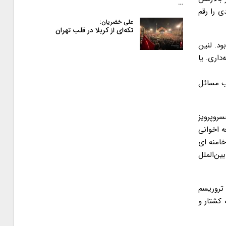
…
ی را رقم
علی خضریان:
تکه‌ای از کربلا در قلب تهران
ود. لنین
داری. یا
اب مسائل
سروپرویز
ه اخوانی
خامنه ای
ین‌الملل
دی و تروریسم
 مختلف به کشتار و