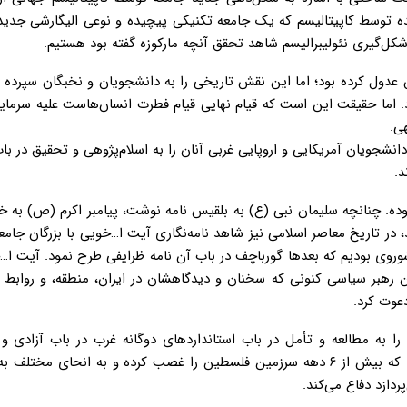
ه توسط کاپیتالیسم که یک جامعه تکنیکی پیچیده و نوعی الیگارشی جدید
ا شکل‌گیری نئولیبرالیسم شاهد تحقق آنچه مارکوزه گفته بود هستیم.
 عدول کرده بود؛ اما این نقش تاریخی را به دانشجویان و نخبگان سپرده ب
د. اما حقیقت این است که قیام نهایی قیام فطرت انسان‌هاست علیه سرمایه‌
ی.
نشجویان آمریکایی و اروپایی غربی آنان را به اسلام‌پژوهی و تحقیق در ب
د.
ده. چنانچه سلیمان نبی (ع) به بلقیس نامه نوشت، پیامبر اکرم (ص) به خ
 در تاریخ معاصر اسلامی نیز شاهد نامه‌نگاری آیت ا…خویی با بزرگان جامع
وروی بودیم که بعدها گورباچف در باب آن نامه ظرایفی طرح نمود. آیت ا…
ن رهبر سیاسی کنونی که سخنان و دیدگاهشان در ایران، منطقه، و روابط ب
دعوت کرد.
و نامه جداگانه سال ۹۳ و ۹۴ جوانان غربی را به مطالعه و تأمل در باب استانداردهای دوگانه غرب در باب آزا
فراخواند. اینکه چگونه غرب از آزادی می‌گوید؛ اما از رژیم آپارتایدی که بیش از ۶ دهه سرزمین فلسطین را غصب کرده و به انحای
ازد دفاع می‌کند.