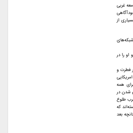
معه غربی
ودآگاهی
یاری از
بکه‌های
او را در
ر فطرت و
امریکایی
رای همه
ی شدن در
غرب طلوع
ه‌اند که
انچه بعد