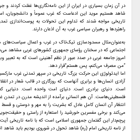
در آن زمان بسیاری در ایران از این نامه‌نگاری‌ها غفلت کردند و ج
شاهد هستیم موید این ادعاست که غرب عموماً و دانشجویان، اس
تاریخی مواجه شدند که تداوم این تحولات به پوست‌اندازی تمدن
راهبُردها و رهبران سیاسی غرب به آن اذعان دارند.
به‌عنوان‌مثال مسدودسازی تیک‌تاک در غرب و اعمال سیاست‌های م
اجتماعی که در سخنان رؤسای جمهوری کشورهای غربی مشاهد می‌شو
امروز جامعه غربی در صدد عبور از نظم آهنینی است که به تعبیر وبر 
“من مصرف می‌کنم، پس هستم”قرار دهد.
اما ایدئولوژی این حرکت بزرگ تاریخی در سپهر تمدنی غرب مارکسی
آزادی انسان‌ها و برابری آنهاست که روزگاری در قالب شعار در انق
است. دنیای برادری است. دنیای امت واحده است. دنیایی که 
فلسطینی‌هاست. آن هم انسانی برآمده از اندیشه مدرن در تمدن غر
انتظار آن انسان کامل عادل که بشریت را به مهر و دوستی و قسط دع
می‌کند و برخی مفسرین خورشید را استعاره از راستی و حقیقت‌جویی 
پرچم‌دار این گفتمان جمهوری اسلامی است که با نامه تاریخی آیت
از نامه تاریخی امام (ره) شاهد تحول در شوروی بودیم باید شاهد ات