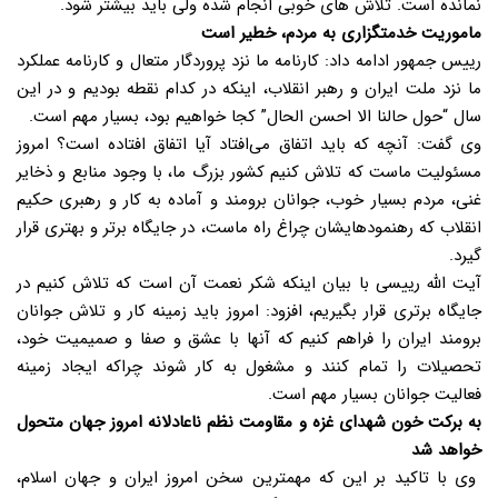
نمانده است. تلاش های خوبی انجام شده ولی باید بیشتر شود.
ماموریت خدمتگزاری به مردم، خطیر است
رییس جمهور ادامه داد: کارنامه ما نزد پروردگار متعال و کارنامه عملکرد
ما نزد ملت ایران و رهبر انقلاب، اینکه در کدام نقطه بودیم و در این
سال “حول حالنا الا احسن الحال” کجا خواهیم بود، بسیار مهم است.
وی گفت: آنچه که باید اتفاق می‌افتاد آیا اتفاق افتاده است؟ امروز
مسئولیت ماست که تلاش کنیم کشور بزرگ ما، با وجود منابع و ذخایر
غنی، مردم بسیار خوب، جوانان برومند و آماده به کار و رهبری حکیم
انقلاب که رهنمودهایشان چراغ راه ماست، در جایگاه برتر و بهتری قرار
گیرد.
آیت الله رییسی با بیان اینکه شکر نعمت آن است که تلاش کنیم در
جایگاه برتری قرار بگیریم، افزود: امروز باید زمینه کار و تلاش جوانان
برومند ایران را فراهم کنیم که آنها با عشق و صفا و صمیمیت خود،
تحصیلات را تمام کنند و مشغول به کار شوند چراکه ایجاد زمینه
فعالیت جوانان بسیار مهم است.
به برکت خون شهدای غزه و مقاومت نظم ناعادلانه امروز جهان متحول
خواهد شد
وی با تاکید بر این که مهمترین سخن امروز ایران و جهان اسلام،