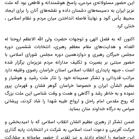
این حضور مسئولانه‌ی مردمی، پاسخ هوشمندانه و قاطعی بود که ملت
عزیز ایران به دسیسه‌های دشمنان داده و نقشه‌های آنان را برای ایجاد
محیط یأس آلود و نهایتاً فاصله انداختن میان مردم و نظام اسلامی ،
خنثی کرد.
اکنون که به فضل الهی و توجهات حضرت ولی الله الاعظم اروحنا له
الفداه و هدایت‌های مقام معظم رهبری، انتخابات ششمین دوره
مجلس خبرگان رهبری و دوازدهمین دوره مجلس شورای اسلامی با
حضور مبتنی بر بصیرت و تکلیف مدارانه مردم عزیزمان برگزار شده
است ، جبهه پایداری انقلاب اسلامی استان خراسان رضوی وظیفه دارد
مراتب قدردانی و تشکر صمیمانه خود را نثار ملت رشید و هوشیار و
عظیم الشأن ایران و خصوصا خراسان گوهر فشان و قهرمان پرور
نموده و به خاطر رشد و آگاهی و همت و وقت شناسی این ملت بزرگ
که روح مقدس امام راحل و ارواح طیبه شهدا را شاد کردند، پیشانی
سپاس به درگاه خداوند منان بساید.
ضمن تشکر از رهبری عظیم الشان انقلاب اسلامی که با امیدبخشی و
حرکت آفرینی و دعوت امت اسلامی به شرکت در انتخابات پایه گذاری
این حماسه را انجام دادند و نیز تقدیر از حضور مؤمنانه و مشارکت