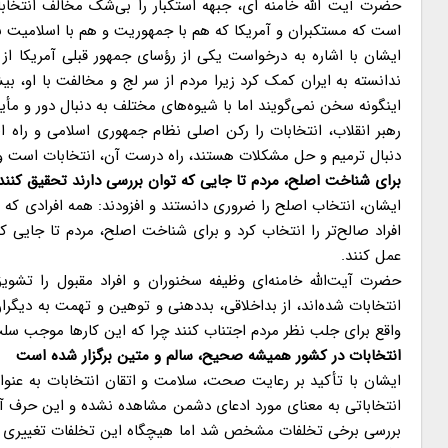
حضرت آیت الله خامنه ای، جبهه استکبار را بی‌شک مخالف انتخاب
است که مستکبران و آمریکا که هم با جمهوریت و هم با اسلامیت ن
ایشان با اشاره به درخواست یکی از رؤسای جمهور قبلی آمریکا از 
ندانسته به ایران کمک کرد زیرا مردم از سر لج و مخالفت با او، ب
اینگونه سخن نمی‌گویند اما با شیوه‌های مختلف به دنبال دور و مأ
رهبر انقلاب، انتخابات را رکن اصلی نظام جمهوری اسلامی و راه 
دنبال ترمیم و حل مشکلات هستند، راه درست آن، انتخابات است و با
برای شناخت اصلح، مردم تا جایی که توان بررسی دارند تحقیق کنند
ایشان، انتخاب اصلح را ضروری دانستند و افزودند: همه افرادی که از
افراد صالح‌تر را انتخاب کرد و برای شناخت اصلح، مردم تا جایی که 
عمل کنند.
حضرت آیت‌الله خامنه‌ای وظیفه سخنوران و افراد مقبول را تشویق
انتخابات شده‌اند، از بداخلاقی، بددهنی و توهین و تهمت به دیگر
واقع برای جلب نظر مردم اجتناب کنند چرا که این کارها موجب سل
انتخابات در کشور همیشه صحیح، سالم و متین برگزار شده است
ایشان با تأکید بر رعایت صحت، سلامت و اتقان انتخابات به عنوا
انتخاباتی به معنای مورد ادعای دشمن مشاهده نشده و این حرف آ
بررسی برخی تخلفات مشخص شد اما هیچگاه این تخلفات تغییری در 