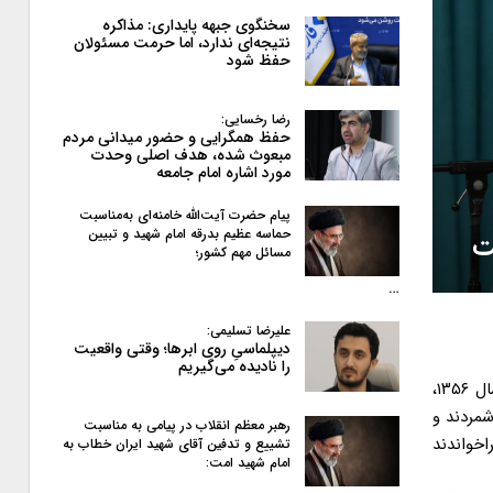
سخنگوی جبهه پایداری: مذاکره
نتیجه‌ای ندارد، اما حرمت مسئولان
حفظ شود
رضا رخسایی:
حفظ همگرایی و حضور میدانی مردم
مبعوث شده، هدف اصلی وحدت
مورد اشاره امام جامعه
پیام حضرت آیت‌الله خامنه‌ای به‌مناسبت
حماسه عظیم بدرقه امام شهید و تبیین
ت
مسائل مهم کشور؛
…
علیرضا تسلیمی:
دیپلماسیِ روی ابرها؛ وقتی واقعیت
را نادیده می‌گیریم
رهبر معظم انقلاب اسلامی صبح امروز در دیدار هزاران نفر از مردم استان آذربایجان شرقی در سالروز قیام تاریخی مردم تبریز در ۲۹ بهمن سال ۱۳۵۶،
شمردند و
رهبر معظم انقلاب در پیامی به‌ مناسبت
 فراخواندند
تشییع و تدفین آقای شهید ایران خطاب به
امام شهید امت: