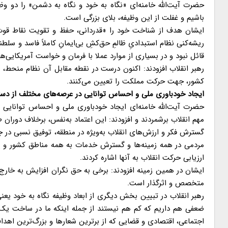
حضرت آیت‌الله خامنه‌ای «نگاه به خود و نگاه به دشمن» را دو و
باشیم و غفلت از این وظیفه، بلای بزرگی است.
ایشان هدف از شناخت خود را «قدردانی، حفظ و تقویت نقاط قوت 
ریشه‌کنی نظام استبدادیِ ظالمِ حق‌کشِ بی‌ایمانِ کاملاً فاسد و س
قائل نبود و در بسیاری از موارد عملا با فرمان و خواست آمریکایی‌ه
رهبر انقلاب افزودند: اکنون درست در نقطه مقابل آن نظام منحط،
کشور، جهت حرکت مملکت را تعیین می‌کنند.
ایجاد خودباوری ملی و احساس توانایی در عرصه‌های مختلف از دس
حضرت آیت‌الله خامنه‌ای ایجاد خودباوری ملی و احساس توانایی در
مهم انقلاب برشمردند و افزودند: این اعتماد به‌نفس، برخلاف دوران 
گسترش فکر و ارزش‌های انقلاب به‌ویژه در منطقه، توفیق نسبی د
مردمی در همه زمینه‌ها و گسترش خدمات به همه مناطق کشور و پر
ارزیابی حرکت انقلاب به آنها اشاره کردند.
ایشان در همین زمینه افزودند: برخی به حق نگران افزایش به خار
متخصص و اثرگذار است.
رهبر انقلاب در تبیین بخش دیگری از ابعاد وظیفه نگاه به خود یع
ضعفی هم داریم که کم هم نیستند از جمله اینکه ما در ساخت یک
اجتماعی، اقتصادی و قضایی که از برترین شعارها و بزرگ‌ترین اهداف