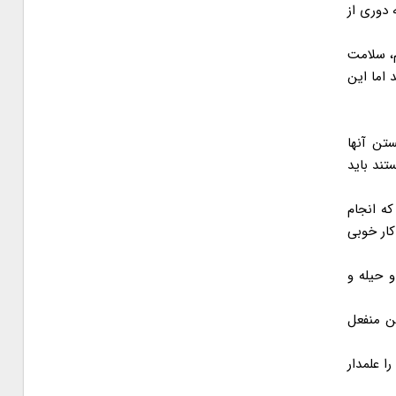
دوری از
، سلامت
 اما این
تن آنها
تند باید
ه انجام
ار خوبی
و حیله و
من منفعل
ا علمدار