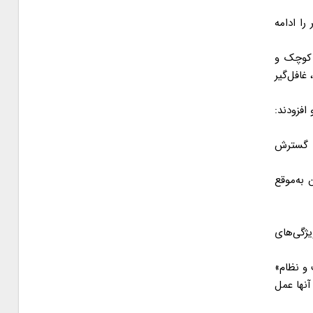
را ادامه
 شهرهای بزرگ و کوچک و
دل‌مردگی مردم ایران و فراموش شدن ۲۲بهمن هستند، غافل‌گیر
افزودند:
م قم بی‌نتیجه بماند و با گسترش
دند و گفتند: توابین به‌موقع
یژگی‌های
ای ملت و نظام»
آنها عمل