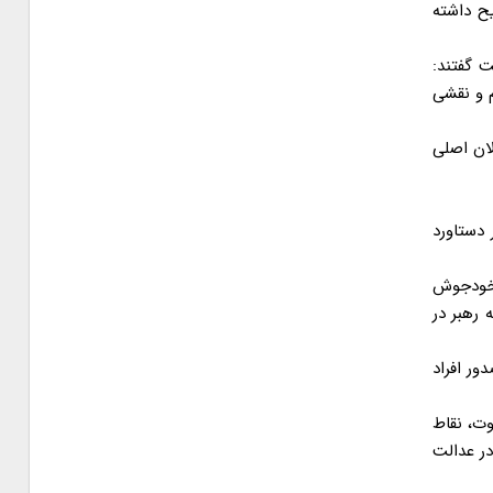
یح داشته
 گفتند:
م و نقشی
لان اصلی
 دستاورد
 خودجوش
رهبر در
ور افراد
وت، نقاط
ر عدالت