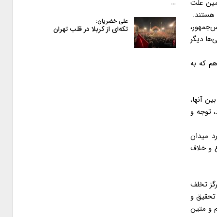
مین علت
…
 هستند.
علی خضریان:
س‌جمهور،
تکه‌ای از کربلا در قلب تهران
‌ها دیگر
هم که به
ین آنها،
، توجه و
رد میدان
غ و خلاف
رگز تخلف
تحقیق و
 و متین