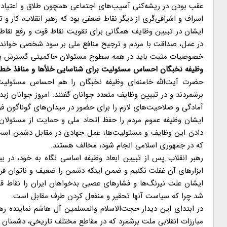
عقب بودن در ریشه‌کنی آسیب‌های اجتماعی همچون طلاق و اعتیاد 
اسراف و اشرافی‌گری از دیگر نقاط ضعفی بود که رهبر انقلاب، کار و ت
ایشان در تبیین وظایف همگانی برای تقویت نقاط قوت و رفع نقاط
در عمل، صداقت با مردم و ترجیح منافع ملی بر سود شخصی خواندند و 
خصوصیات مثبت باید در همه سطوح مسئولان حاکمیتی گسترش پید
وظیفه نخبگان احساس مسئولیت برای شناسایی خلأها و منافذ خط
حضرت آیت‌الله خامنه‌ای وظیفه نخبگان را هم احساس مسئولیت
برشمردند و در تبیین وظایف متعدد جوانان گفتند: امروز جوانان زبد
آمادگی و صلاحیت‌های لازم را برای حضور در میدان‌های گوناگون فر
ایشان وظیفه عموم مردم را حفظ اتحاد ملی و حمایت از مسئولان 
دادن این وظایف و مسئولیت‌ها، عمل جهادی در مقابل دشمن است؛
که در جمهوری اسلامی انجام شود، مخالف هستند.
رهبر انقلاب پس از تبیین ابعاد وظیفه اساسی نگاه به خود، در ب
ابزارهای آن غفلت نکنیم و ضمن اینکه دشمن را ضعیف و ناتوان فرض
ایشان علت نیرنگ‌ها و فشارهای عصبی بدخواهان ایران را نقاط قو
شد چرا که سیاست آنها تحقیر و منفعل کردن طرف مقابل است.
در ابتدای این دیدار حجت‌الاسلام والمسلمین آل هاشم نماینده رهب
مبارزات انقلابی ملت برشمرد که در مقاطع مختلف تاریخی، دشمنان و 