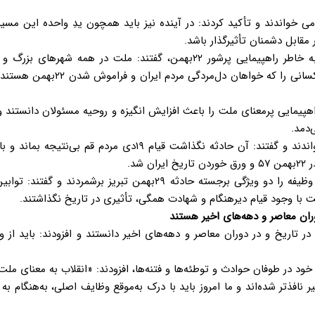
امی خواندند و تأکید کردند: در آینده نیز باید همچون یدِ واحده این مسیر 
مقابل دشمنان تأثیرگذار باشد.
حضرت آیت‌الله خامنه‌ای با تشکر صمیمانه از مردم سراسر کشور به خاطر راهپیمایی پرشور ۲۲بهمن، گفتند: ملت در همه
روستاها، همت و سرزندگی و سرافرازی انقلابی خود را نشان داد و کسانی را که خواهان 
 راهپیمایی پرمعنای ملت را باعث افزایش انگیزه و روحیه مسئولان دانستند و 
‌دمد.
رهبر انقلاب قیام ۲۹بهمن ۱۳۵۶ مردم تبریز را حادثه‌ی تاریخ‌ساز خواندند و گفتند: آن حادثه نگذاشت قیام ۱۹دی مرد
شد.
ایشان شناختِ به‌موقع وظیفه و قیام و اقدام به‌هنگام در ادای آن وظیفه را دو ویژگی برجسته حادثه ۲۹بهمن تبریز برشمر
 با وجود قیام دیرهنگام و شهادت همگی، تأثیری در تاریخ نگذاشتند.
ران معاصر و دهه‌های اخیر هستند
ر تاریخ و در دوران معاصر و دهه‌های اخیر دانستند و افزودند: باید از و
 اشاره به رشد و قوی‌تر شدن انقلاب در عمر پربرکت ۴۵ساله خود در طوفان حوادث و توطئه‌ها و فتنه‌ها، افزودند: «انقلاب به معن
ر نافذتر شده‌اند و ما امروز باید با درک به‌موقع وظایف اصلی، به‌هنگام به 