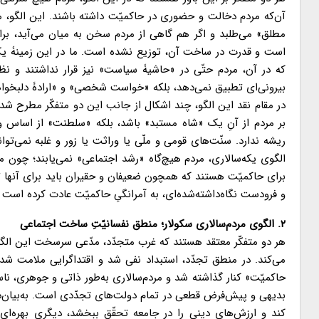
آن‌که مردم دخالت و حضوری در حاکمیّت داشته باشند. این الگو، مردم
مطلق» می‌طلبد و اگر هم گاهی از مردم سخن به میان می‌آید، برا
است و قدرت در ساخت آن، توزیع نشده است. ما در این زمینۀ یک 
که در آن، مردم حتّی در «حاشیۀ سیاست» نیز قرار نداشتند و نظر
بیرونی‌ای تطبیق نمی‌دهد، بلکه «خواست شخصی» و «ارادۀ دلبخواها
در مقام نقد این الگو، چند اشکال از جانب این دو متفکّر مطرح 
بر مردم از آنِ یک «شاه مستبد» باشد، بلکه «سلطنت» از اساس و
ریشه‌ ندارد. سنّت‌های قومی و ملّی یا وراثت یا زور و غلبه نمی‌توا
الگوی یکه‌سالاری، مردم هیچ‌گاه «رشد اجتماعی» نمی‌یابند؛ چون مج
برای حاکمیّت هستند که همچون ضعیفان و حقیران باید برای آنها 
و فرودست نگاه‌داشته‌شده‌ای، به آمرانگیِ حاکمیّت عادت کرده است و ا
۲. الگوی مردم‌سالاری سکولار؛ منطق نفسانیّتِ ساخت اجتماعی
هر دو متفکّر معتقد هستند که غرب متجدّد، مدّعی سرسخت این الگ
می‌کند. در منطق تجدّد، استبداد نفی شد و اقتداگرایی ملامت شد 
حاکمیّت» کنار گذاشته شد و مردم‌سالاری به‌طور ذاتی و جوهری، نا
بدیهی و پیش‌فرض قطعی در تمام دولت‌های تجدّدی است. به‌بیان‌د
کند و ارزش‌های دینی را در جامعه تحقّق ببخشد، دیگری بهره‌ای