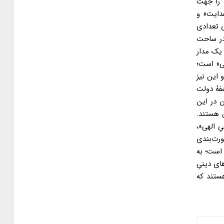
 را جهت
هدایت» و
ی تعدادی
 در ساحت
 یک مدار
ی» است؛
 این نیز
فۀ دولت
ن در این
 هستند.
ِ الهی»،
ورت‌بندی
 است؛ به
ای دینیِ
ستند که