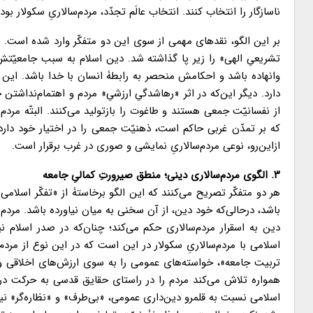
ناسازگار را انتخاب کنند. انتخاب عالَم تجدّد، مردم‌سالاریِ سکولار 
بر این الگو، نقدهای مهمی از سوی این دو متفکّر وارد شده است. ی
تشریعیِ الهی» را زیر پا گذاشته شد. دین اسلام به سبب جامعیّتش
وانهاده باشد و احکامش منحصر به رابطۀ انسان با خدا باشد. این د
دارد. دیگر این‌که در اثر «رهاشدگیِ ارزشیِ» مردم و اهتمام‌نداشتن
از نفسانیّت جمعی هستند و طاغوت را بازتولید می‌کنند. البتّه مردم‌
که بر تمدّن غربی حاکم است، ذهنیّت جمعی را در اختیار خود دار
ازاین‌رو، نوعی مردم‌سالاریِ نمایشی و صوری در غرب برقرار است.
۳. الگوی مردم‌سالاری دینی؛ منطق صیرورتِ کمالیِ جامعه
هر دو متفکّر تصریح می‌کنند که این الگو برخاستۀ از «تفکّر اسلام
باشد، درحالی‌که خود دین، از آن سخنی به میان نیاورده باشد. مردم
دین به اسقرار مردم‌سالاری حکم می‌کند؛ چنان‌که در صدر اسلام 
اسلامی با مردم‌سالاریِ سکولار در این است که در این نوع از مر
تربیت جامعه»، خواسته‌های عمومی را به سوی ارزش‌های اخلاقی و 
همواره تلاش می‌کند مردم را در راستای حقایق قدسی به حرکت درآو
اسلامی نسبت به قلمرو دین‌داری عمومی، «بی‌طرف» و «نظاره‌گر» نیس