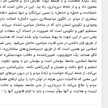
رشد نکرده خطاست و با فلسفۀ نبوّت تعارض دارد و حاصلی جز ت
معنوی داد و و از لحاظ دین‌داری، راه برد. این در حالی است که 
«ضلالت» و «حقّ» و «باطل» را نسبی می‌انگارد و تنها تسلیم «تق
بیشتری از مردم. در الگوی مردم‌سالاریِ دینی، «کمال» اصالت دا
وجودی و تکوینیِ انسان دارد که در ساختار سیاسی، امتداد می‌یابد 
مستقیمِ الهی و تکوینی است که صیرورت در امتداد آن، سعادت ا
یعنی دین از این جهت به پهنۀ سیاست وارد شده است که هدایتِ مع
از طریق قرار داشتن در متن قدرت سیاسی، حاصل می‌شود. پس ضرو
اسلامی نیز همین است که از طریق «زمینه‌سازی‌های ساختاری»، تح
الگو همانند یک «چهارچوب تعیین‌کننده» و «قالب جهت‌بخش» است 
جامعۀ اسلامی، جامعۀ مؤمنان است و مؤمنان نیز با وجود تفاوت در
تسلیم و تابع باشند و عصیان و گردن‌کشی نکنند. براین‌اساس، دی
می‌کند، از جمله این‌که خواست و ارادۀ مردم را در درون مرزهای خ
این معنی که حاکمیّت دینی هرچه در توان دارد را برای ارتقای فضی
مردم را علاج می‌کند تا دین‌داری، از متن جامعه بجوشد و حالت
تربیت و هدایت بر آنها مؤثّر نیست و باید با الزام قانونی، آنها را 