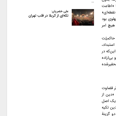
…
ا «اطاعت
علی خضریان:
نقطه‌ای»
تکه‌ای از کربلا در قلب تهران
لوی بود
 هیچ امر
 حاکمیّت
ستبداد،
ین‌که در
ی‌‌اراده
تحقیرشده
گر قضاوت
 «دین از
» یک اصل
دین تکیه
و گزینۀ