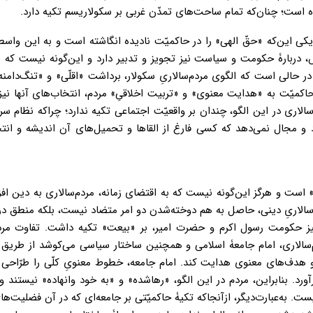
بوده است؛ چنان‌که تمام ساحت‌های تمدّن غربی بر سکولاریسم تکیه دارد.
کی این‌که «حقّ الهی» را در حاکمیّت نادیده انگاشته است و به این واسطه
، دربارۀ حکومت و سیاست نیز تجویز و تدبیر دارد و این‌گونه نیست که ر
ر حالی است که الگوی مردم‌سالاریِ سکولار، برداشت «اقلّی» و «تنگ‌دامنه
 حاکمیّت به «هدایت معنوی» و «تربیت اخلاقیِ» مردم، انتخاب‌های آنها نیز
سالاری در این الگو، چندان بر واقعیّت اجتماعی تکیه ندارد؛ چراکه نظام سرم
د و مجال نمی‌دهد که کسی فارغ از القاها و تحمیل‌های آن اندیشه و انت
ی» است و هرگز این‌گونه نیست که به اقتضای زمانه، مردم‌سالاری به دین اف
‌سالاریِ دینی، حاصل به‌ هم دوخته‌شدن دو امر متضاد نیست، بلکه منطق در
نیز حکومت رسول اکرم و حضرت امیر، بر «بیعت» تکیه داشت. تفاوت مردم
دم‌سالاری، امام جامعۀ اسلامی و همچنین ساختار سیاسی می‌کوشد از طریق 
هدف‌های معنوی هدایت کند. امام جامعه، خطوط معنویِ کلّی را طرّاحی 
رد. بنابراین، مردم در این الگو، «رهاشده» و «به‌ خود وانهاده» نیستند
ت. به‌عبارت‌دیگر، ازآنجاکه تکیۀ حاکمیّتی بر جامعه‌ای که در آن فضلیت‌ه