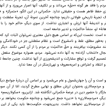
 را فاقد هر گونه «حقّ» می‌داند و بر تکلیف آنها اصرار می‌ورزد و از آنه
ی حفظ ظاهر هست و حقیقتی ندارد. حکمرانی در این الگو، «متمرکز» و «
تجربۀ تاریخیِ طولانی داریم؛ چنانچه آخرین نمونۀ آن، تجربۀ سلطنت په
 و اندیشۀ آنها ارزش و اعتباری نداشت. از سوی دیگر، حاکم خود را با
نۀ» او، منشأ حاکمیّت و تدبیر جامعه است.
شده است. نخست این‌که بر اساس هیچ دلیل معتبری نمی‌توان اثبات کرد که
 به‌طور مطلق، غلط و نامشروع است و نظام سلطنتی جز در خودکامگی و ا
نند مشروعیّت بیافرینند و حقّ حاکمیّت بر مردم را از آنِ کسی نکنند. دیگر ا
ال «انتخاب آزادنه» به آنها داده نمی‌شود. مردم، همواره موضوع منفعل و ب
تصمیم گرفت و توقع مشارکت و اندیشه‌ورزی از آنها نداشت. چنین جامعۀ 
نتقاد و اعتراض و امربه‌معروف و نهی‌ازمنکر در آن معنا ندارد.
و است و آن را جهان‌شمول و عام می‌شمرد و بر اساس آن دربارۀ جوامع دی
و مردم‌سالاری به‌عنوان ارزش مطلق و نهایی مطرح گردید، امّا از آن سو،
سازگار با حضور دین در عرصۀ حکمرانی انگاشته شد. ازاین‌رو، «سکولاریسم
یگر، «مردم‌سالاری» با «دین» جمع نمی‌شود و چنانچه حکومت بخواهد بر 
 از مردم‌سالاری نخواهد داشت. بدین‌جهت، حکومت‌ها باید یکی از این د