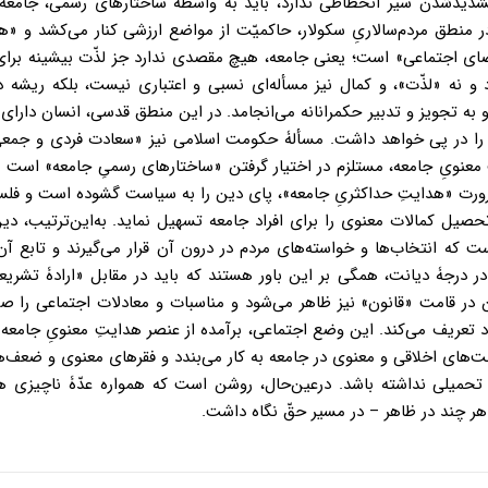
شدیدشدن سیر انحطاطی ندارد، باید به واسطۀ ساختارهای رسمی، جامعه
در منطق مردم‌سالاریِ سکولار، حاکمیّت از مواضع ارزشی کنار می‌کشد و «
اضای اجتماعی» است؛ یعنی جامعه، هیچ مقصدی ندارد جز لذّت بیشینه برا
رد و نه «لذّت»، و کمال نیز مسأله‌ای نسبی و اعتباری نیست، بلکه ریشه
و به تجویز و تدبیر حکمرانانه می‌انجامد. در این منطق قدسی، انسان دارای
و را در پی خواهد داشت. مسألۀ حکومت اسلامی نیز «سعادت فردی و جمع
نویِ جامعه، مستلزم در اختیار گرفتن «ساختارهای رسمیِ جامعه» است و
رت «هدایتِ حداکثریِ جامعه»، پای دین را به سیاست گشوده است و فلس
صیل کمالات معنوی را برای افراد جامعه تسهیل نماید. به‌این‌ترتیب، دی
که انتخاب‌ها و خواسته‌های مردم در درون آن قرار می‌گیرند و تابع آن
 درجۀ دیانت، همگی بر این باور هستند که باید در مقابل «ارادۀ تشریعی
ن در قامت «قانون» نیز ظاهر می‌شود و مناسبات و معادلات اجتماعی را ص
ود تعریف می‌کند. این وضع اجتماعی، برآمده از عنصر هدایتِ معنویِ جامعه
لت‌های اخلاقی و معنوی در جامعه به کار می‌بندد و فقرهای معنوی و ضعف‌ه
 تحمیلی نداشته باشد. درعین‌حال، روشن است که همواره عدّۀ ناچیزی ه
– هر چند در ظاهر – در مسیر حقّ نگاه داشت.