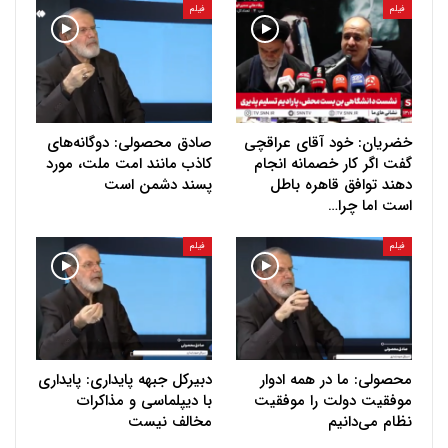
فیلم
فیلم
خضریان: خود آقای عراقچی
صادق محصولی: دوگانه‌های
گفت اگر کار خصمانه انجام
کاذب مانند امت ملت، مورد
دهند توافق قاهره باطل
پسند دشمن است
است اما چرا…
فیلم
فیلم
محصولی: ما در همه ادوار
دبیرکل جبهه پایداری: پایداری
موفقیت دولت را موفقیت
با دیپلماسی و مذاکرات
نظام می‌دانیم
مخالف نیست