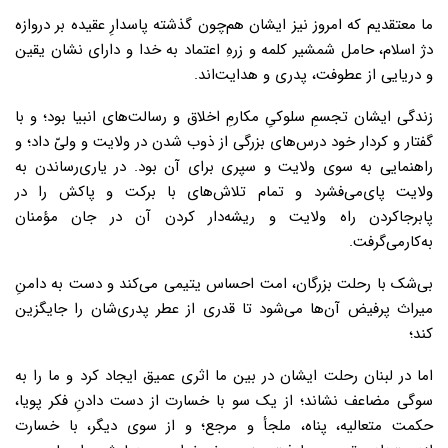
ما معتقدیم که امروز نیز ایشان هم‌چون گذشته پاسدارِ عقیده بر دروازه
دژ اسلام، حامل شمشیر کلمه و زرهِ اعتماد به خدا و دارای نشان یقین
و دریایی از عطوفت، پدری و هدایت‌اند.
زندگی ایشان تجسمِ سلوکیِ مکارمِ اخلاق و رسالت‌های انبیا بود؛ و با
گفتار و کردار خود درس‌های بزرگی از ذوب شدن در ولایت و ولیّ داد؛ و
راهنمایی به سوی ولایت و سپری برای آن بود. در یاری‌رساندن به
ولایت پای‌می‌فشرد و تمام تلاش‌های با برکت و پاکش را در
پابرجاکردن راه ولایت و ریشه‌دار کردن آن در جان مؤمنان
به‌کارمی‌گرفت.
بی‌شک با رحلت بزرگان، امت احساس یتیمی می‌کند و دست به دامنِ
میراث پرفیض آن‌ها می‌شود تا قدری از عطر پدری‌شان را جایگزین
کند؛
اما در لبنان رحلت ایشان در بین ما اثری عمیق ایجاد کرد و ما را به
سوگی مضاعف نشاند؛ از یک سو با خسارت از دست دادنِ فکر پویا،
حکمت متعالیه، پناه، ملجأ و مرجع؛ و از سوی دیگر، با خسارت