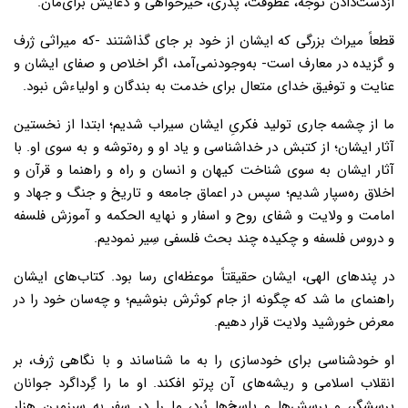
ازدست‌دادن توجه، عطوفت، پدری، خیرخواهی و دعایش برای‌مان.
قطعاً میراث بزرگی که ایشان از خود بر جای گذاشتند -که میراثی ژرف
و گزیده در معارف است- به‌وجودنمی‌آمد، اگر اخلاص و صفای ایشان و
عنایت و توفیق خدای متعال برای خدمت به بندگان و اولیاءش نبود.
ما از چشمه جاری تولید فکریِ ایشان سیراب شدیم؛ ابتدا از نخستین
آثار ایشان؛ از کتبش در خداشناسی و یاد او و ره‌توشه و به سوی او. با
آثار ایشان به سوی شناخت کیهان و انسان و راه و راهنما و قرآن و
اخلاق ره‌سپار شدیم؛ سپس در اعماق جامعه و تاریخ و جنگ و جهاد و
امامت و ولایت و شفای روح و اسفار و نهایه الحکمه و آموزش فلسفه
و دروس فلسفه و چکیده چند بحث فلسفی سِیر نمودیم.
در پندهای الهی، ایشان حقیقتاً موعظه‌ای رسا بود. کتاب‌های ایشان
راهنمای ما شد که چگونه از جام کوثرش بنوشیم؛ و چه‌سان خود را در
معرض خورشید ولایت قرار دهیم.
او خودشناسی برای خودسازی را به ما شناساند و با نگاهی ژرف، بر
انقلاب اسلامی و ریشه‌های آن پرتو افکند. او ما را گِرداگرد جوانان
پرسشگر، و پرسش‌ها و پاسخ‌ها بُرد، ما را در سفر به سرزمین هزار