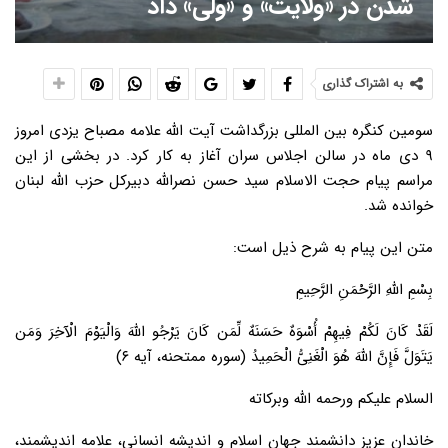
شدن در «ولایت» و «ولی» داد
به اشتراک گذاری
سومین کنگره بین المللی بزرگداشت آیت الله علامه مصباح یزدی امروز
۹ دی ماه در سالن اجلاس سران آغاز به کار کرد. در بخشی از این
مراسم پیام حجت الاسلام سید حسن نصرالله دبیرکل حزب الله لبنان
خوانده شد.
متن این پیام به شرح ذیل است:
بِسْمِ اللَّهِ الرَّحْمَنِ الرَّحِیمِ
لَقَدْ کَانَ لَکُمْ فِیهِمْ أُسْوَهٌ حَسَنَهٌ لِّمَن کَانَ یَرْجُو اللَّهَ وَالْیَوْمَ الْآخِرَ وَمَن
یَتَوَلَّ فَإِنَّ اللَّهَ هُوَ الْغَنِیُّ الْحَمِیدُ (سوره ممتحنه، آیه ۶)
السلام علیکم ورحمه الله وبرکاته
خاندان عزیزِ دانشمند جهانِ اسلام و اندیشه انسانی، علامه اندیشمند،