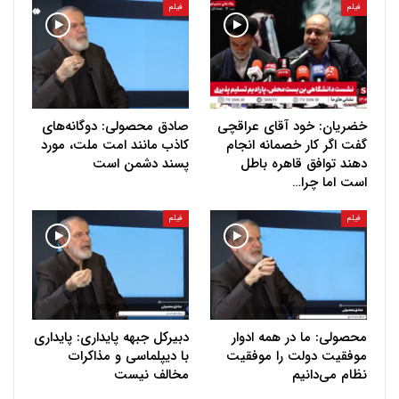
فیلم
فیلم
خضریان: خود آقای عراقچی
صادق محصولی: دوگانه‌های
گفت اگر کار خصمانه انجام
کاذب مانند امت ملت، مورد
دهند توافق قاهره باطل
پسند دشمن است
است اما چرا…
فیلم
فیلم
محصولی: ما در همه ادوار
دبیرکل جبهه پایداری: پایداری
موفقیت دولت را موفقیت
با دیپلماسی و مذاکرات
نظام می‌دانیم
مخالف نیست