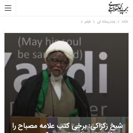
خانه
چندرسانه ای
فیلم
شیخ زکزاکی: برخی کتب علامه مصباح را