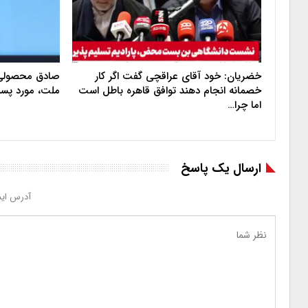
خضریان: خود آقای عراقچی گفت اگر کار
صادق محصولی: 
خصمانه انجام دهند توافق قاهره باطل است
ملت، مورد پس
اما چرا…
ارسال یک پاسخ
آدرس ایم