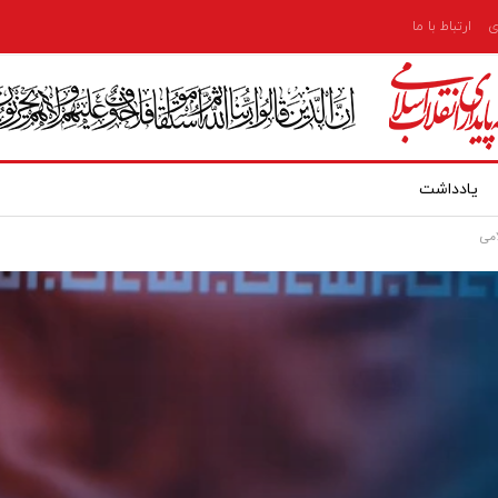
ی
ارتباط با ما
یادداشت
امی