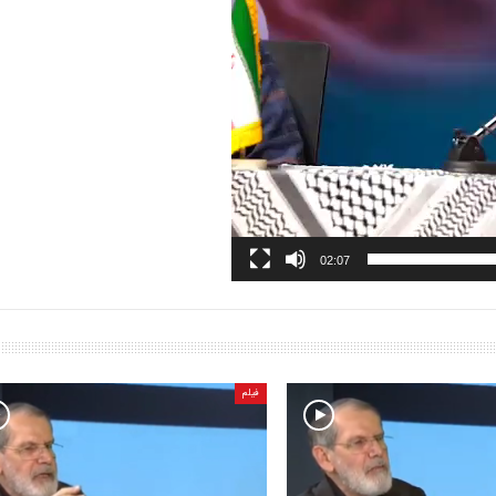
02:07
فیلم