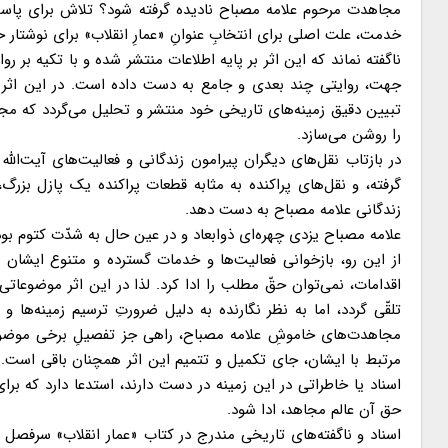
مجاهدت مرحوم علامه مصباح نادیده گرفته شود؟ تلاش برای پاسخ
خدمت، علت اصلی برای انتخابِ عنوانِ «عمارِ انقلاب» برای نوشتار
ناگفته نماند که این اثر بر پایه اطلاعات منتشر شده و با تکیه بر
جهت، روایتی چند بعدی و جامع به دست داده است. در این اثر برخ
تبیین دقیق زمینه‌های تاریخی خود منتشر و تحلیل می‌گردد که مجمو
را روشن می‌سازد.
در بازتاب نقل‌های دیگران پیرامون زندگانی و فعالیت‌های آیت‌الله م
گرفته، و نقل‌های پراکنده به مثابه قطعات پراکنده یک پازل بزرگ، 
زندگانی علامه مصباح به دست دهد.
علامه مصباح یزدی چهره‌ای ذوابعاد و در عین حال به شدّت کتوم بود
از این رو، بازخوانی فعالیت‌ها و خدمات گسترده و متنوع ایشان 
اقدامات، نمی‌توان حقّ مطلب را ادا کرد. لذا در این اثر موضوع
تلقّی گردد، اما به نظر نگارنده به دلیل ضرورتِ ترسیم زمینه‌ه
مجاهدت‌های خاموشِ علامه مصباح، راهی جز تفصیلِ برخی موضوعات
مرتبط با ایشان، جای تکمیل و تتمیم این اثر همچنان باقی است. ن
اسناد یا خاطراتی در این زمینه در دست دارند، استدعا دارد که برا
حق آن عالم مجاهد، ادا شود.
اسناد و ناگفته‌های تاریخی مندرج در کتاب «عمار انقلاب» سرفصل ت