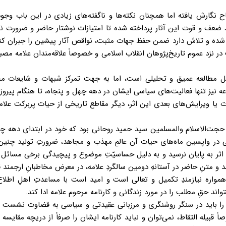
نگارش یافته اما همچنان نکته‌ها و ناگفته‌های زیادی در این باب وجود
ضعف و قوت این آثار پرداخته شده تا امتیازات نوشتار حاضر و ضرورت نگ
ر شده و تلاش دارد ضمن حفظ جهات مثبت، نواقص آثار پیشین را جبران کند
ر نزد عموم تاریخ‌پژوهان انقلاب اسلامی و خصوصاً علاقه‌مندان علامه مصب
ابل مطالعه عمیق و تحلیلی است، اما به جهت تمرکز شبهات و شایعات مخا
ه نیز تنها فعالیت‌های سیاسی ایشان در دهه چهل و پنجاه، تا هنگام پیروز
یا ویرایش‌های بعدی این اثر، دیگر مقاطع تاریخی از حیات پربرکت علا
اب حجت‌الاسلام والمسلمین سید حمید روحانی بود که خود در ابتدای دهه چ
ی در واپسین‌ ماه‌های حیات آن عالمِ مهذب و مجاهد، ضرورتِ تولید چنین
ن اثر به پایان نرسید و به دلیل حساسیّتِ موضوع و پیچیدگی برخی مسائل
د و متنِ حاضر در آستانهِ دومین سالگردِ علامه، در معرض مخاطبانِ ارجمند قر
، همواره نیازمندِ تکمیل و تعالی است و امید است با مساعدتِ اهلِ اطلا
اند حقِ مطلب را در مورد زندگانی و کارنامه مرحوم علامه ادا کند.
اح را باید در سنگر روشنگری و مرزبانی عقیدتی و سیاسی به قضاوت نشست 
یله التقاط، نمی‌توان و نباید کارنامه ایشان را صرفاً از دریچه مقایسه با