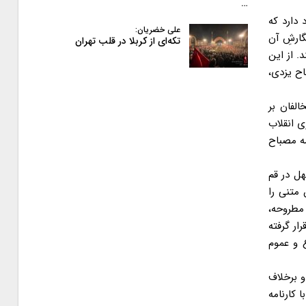
…
 دارد که
علی خضریان:
ارشِ آن
تکه‌ای از کربلا در قلب تهران
. از این
اح یزدی،
لفان بر
ی انقلاب
مه مصباح
هل در قم
 متنی را
 مطروحه،
ار گرفته
ع و عموم
و برخلاف
 کارنامه