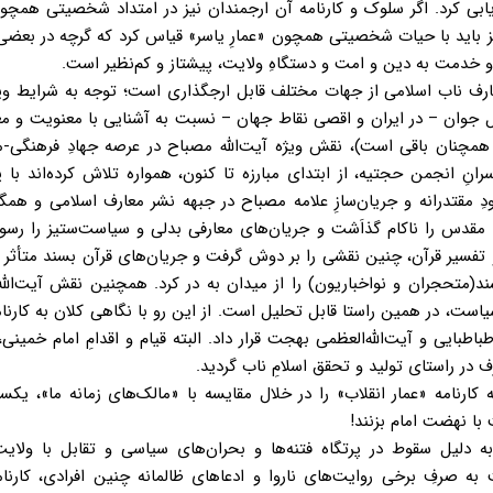
ابی کرد. اگر سلوک و کارنامه آن ارجمندان نیز در امتداد شخصیتی همچو
یز باید با حیات شخصیتی همچون «عمارِ یاسر» قیاس کرد که گرچه در بعضی
ت و خدمت به دین و امت و دستگاهِ ولایت، پیشتاز و کم‌نظیر است.
رف ناب اسلامی از جهات مختلف قابل ارجگذاری است؛ توجه به شرایط ویژ
سل جوان – در ایران و اقصی نقاط جهان – نسبت به آشنایی با معنویت و م
ف همچنان باقی است)، نقش ویژه آیت‌الله مصباح در عرصه جهادِ فرهنگی-م
رانِ انجمن حجتیه، از ابتدای مبارزه تا کنون، همواره تلاش کرده‌اند با 
دِ مقتدرانه و جریان‌سازِ علامه مصباح در جبهه نشر معارف اسلامی و همگ
 مقدس را ناکام گذاَشت و جریان‌های معارفی بدلی و سیاست‌ستیز را رس
 و تفسیر قرآن، چنین نقشی را بر دوش گرفت و جریان‌های قرآن بسند متأثر 
سلفی- تکفیری(وهابیت شیعی) 
است، در همین راستا قابل تحلیل است. از این رو با نگاهی کلان به کارنام
طبایی و آیت‌الله‌العظمی بهجت قرار داد. البته قیام و اقدامِ امام خمینی، 
 در راستای تولید و تحقق اسلامِ ناب گردید.
رنامه «عمار انقلاب» را در خلال مقایسه با «مالک‌های زمانه ما»، یکسر
 با نهضت امام بزنند!
 دلیل سقوط در پرتگاه فتنه‌ها و بحران‌های سیاسی و تقابل با ولایت،
ه صرفِ برخی روایت‌های ناروا و ادعاهای ظالمانه چنین افرادی، کارنا