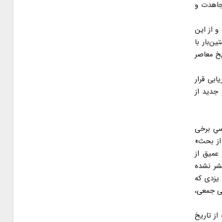
جاهدت و
و از این
ن‌بار با
یخ معاصر
ابی قرار
 جدید از
سیِ برخی
 از بحث»
 عمیق از
شر نشده
 یزدی که
شی جمعی،
از تاریخ