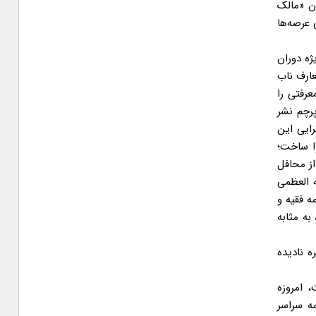
ن «مالک
 عرصه‌ها
ه دوران
عارف ناب
عرفتی را
پرچم نشر
رایی این
وا ساخت؛
از محافل
و نیز جریان‌های عقل‌ستیز ظاهربسند(متحجران و نواخباریون) را از میدان به در کرد. همچنین نقش آیت‌‎الله العظمی
ه فقیه و
به مثابه
ه نادیده
 امروزه
مه سراسر