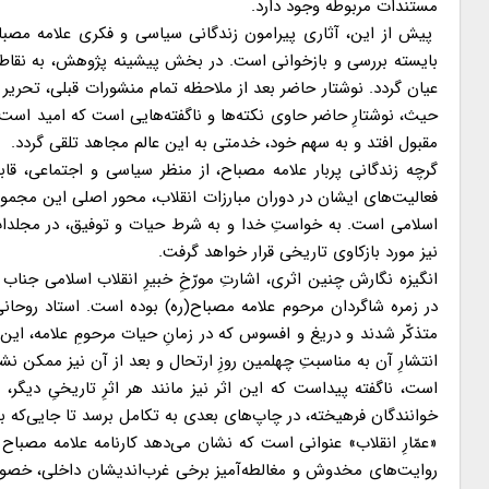
مستندات مربوطه وجود دارد.
پیش از این، آثاری پیرامون زندگانی سیاسی و فکری علامه مصباح 
بایسته بررسی و بازخوانی است. در بخش پیشینه پژوهش، به نقاط 
عیان گردد. نوشتار حاضر بعد از ملاحظه تمام منشورات قبلی، تحری
حیث، نوشتارِ حاضر حاوی نکته‌ها و ناگفته‌هایی است که امید است د
مقبول افتد و به سهم خود، خدمتی به این عالم مجاهد تلقی گردد.
گرچه زندگانی پربار علامه مصباح، از منظر سیاسی و اجتماعی، ق
فعالیت‌های ایشان در دوران مبارزات انقلاب، محور اصلی این مجموع
اسلامی است. به خواستِ خدا و به شرط حیات و توفیق، در مجلدات 
نیز مورد بازکاوی تاریخی قرار خواهد گرفت.
انگیزه نگارش چنین اثری، اشارتِ مورّخِ خبیرِ انقلاب اسلامی جن
در زمره شاگردان مرحوم علامه مصباح(ره) بوده‌ است. استاد روحان
متذکّر شدند و دریغ و افسوس که در زمانِ حیات مرحومِ علامه، ای
انتشارِ آن به مناسبتِ چهلمین روزِ ارتحال و بعد از آن نیز ممکن نش
است، ناگفته پیداست که این اثر نیز مانند هر اثرِ تاریخیِ دیگر
خوانندگان فرهیخته، در چاپ‌های بعدی به تکامل برسد تا جایی‌که بتو
«عمّارِ انقلاب» عنوانی است که نشان می‌دهد کارنامه علامه مصب
روایت‌های مخدوش و مغالطه‌آمیز برخی غرب‌اندیشان داخلی، خصوصاً قب