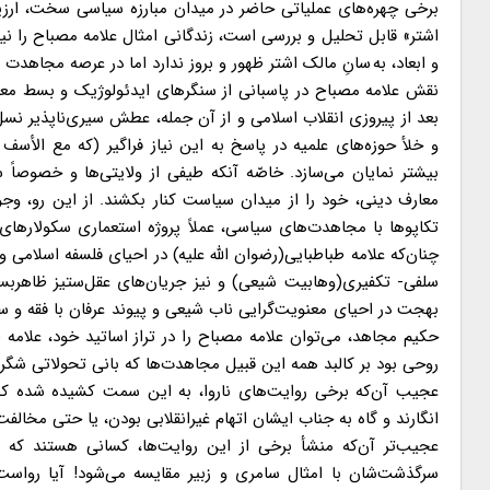
برخی چهره‌های عملیاتی حاضر در میدان مبارزه سیاسی سخت، ارزی
اشتر» قابل تحلیل و بررسی است، زندگانی امثال علامه مصباح را ن
و ابعاد، به سانِ مالک اشتر ظهور و بروز ندارد اما در عرصه مجاهد
نقش علامه مصباح در پاسبانی از سنگرهای ایدئولوژیک و بسط معا
بعد از پیروزی انقلاب اسلامی و از آن جمله، عطش سیری‌ناپذیر ن
و خلأ حوزه‌های علمیه در پاسخ به این نیاز فراگیر (که مع الأس
بیشتر نمایان می‌سازد. خاصّه آنکه طیفی از ولایتی‌ها و خصوصاً س
معارف دینی، خود را از میدان سیاست کنار بکشند. از این رو، وجو
تکاپوها با مجاهدت‌های سیاسی، عملاً پروژه استعماری سکولارهای
چنان‌که علامه طباطبایی(رضوان الله علیه) در احیای فلسفه اسلامی
بهجت در احیای معنویت‌گرایی ناب شیعی و پیوند عرفان با فقه و سی
حکیم مجاهد، می‌توان علامه مصباح را در تراز اساتید خود، علامه طبا
روحی بود بر کالبد همه این قبیل مجاهدت‌ها که بانی تحولاتی شگرف
عجیب آن‌که برخی روایت‌های ناروا، به این سمت کشیده شده که کا
انگارند و گاه به جناب ایشان اتهام غیرانقلابی بودن، یا حتی مخالفت
عجیب‌تر آن‌که منشأ برخی از این روایت‌ها، کسانی هستند که به
سرگذشت‌شان با امثال سامری و زبیر مقایسه می‌شود! آیا رواست ب