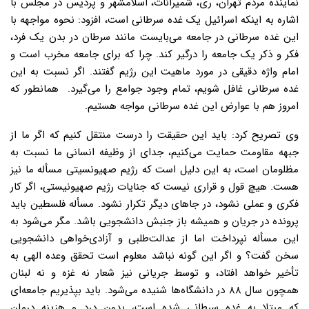
نماینده مردم تهران، ری، شمیرانات، اسلامشهر و پردیس در مجلس با
اشاره به اینکه اسرائیل یک غده سرطانی است، افزود: نحوه مواجهه با
این غده سرطانی در جامعه می‌بایست مانند سرطان در بدن یک فرد،
فکر و ذکر یک جامعه را درگیر کند. چرا که برای جامعه مخرب است و
امام واژه دقیقی در مورد ماهیت این رژیم گفتند. اگر نسبت به این
غده سرطانی غافل شویم، تمام وجود جوامع را می‌گیرد. همانطور که
امروز هم با عوارض این غده سرطانی مواجه هستیم.
وی تصریح کرد: باید این حقیقت را درست منتقل کنیم که اگر ما از
جبهه مقاومت حمایت می‌کنیم، جدای از وظیفه انسانی ما نسبت به
مظلومان است، به این دلیل است که رژیم صهیونسیتی مسأله ما نیز
هست. هیچ قول و قراری نیست که جنایات رژیم صهیونیستی، اگر کار
فکری و عملی نشود، در جاهای دیگر تکرار نشود. مسأله فلسطین باید
پرونده در جریان و همیشه باز جنبش دانشجویی باشد. مگر می‌شود به
این مسأله نپرداخت اما از عدالت‌طلبی و آزادی‌خواهی دانشجویی
سخن گفت؟ و اگر این گونه نباشد معلوم است تحقق وعده الهی به
تأخیر خواهد افتاد، و توسط جریانی نیز شعار نه غزه و نه لبنان
همچون سال ۸۸ در دانشگاه‌ها شنیده می‌شود. باید بپذیریم جامعه‌ای
که مبتلا به غده سرطانی شده است، بدون درد و هزینه درمان