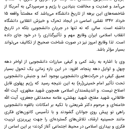
می‌آمد و ضدیت و مخالفت بنیادین با رژیم و سرسپردگی به آمریکا از
شاخصه‌های این برهه از تاریخ دانشگاه می‌باشد که مطمئناً واقعه ۱۵
خرداد ۱۳۴۲ نقشی اساسی در ایجاد تحرک و خیزش انقلابی دانشگاه
داشته است. سالی که نه تنها در جریان دانشجویی بلکه در تاریخ
انقلاب اسلامی ایران وقایع مهم و تأثیرگذاری را در خود جای داده
است. لذا وقایع امروز نیز در صورت شناخت صحیح از تکالیف می‌تواند
بسیار مؤثر باشد.
وی با اشاره به رشد کمی و کیفی مبارزات دانشجویی از اواخر دهه
چهل و اوایل دهه پنجاه، افزود: در این بازه زمانی یک تحول بسیار
عمیق کیفی در حرکت‌های دانشجویی بوجود آمد و جنبش دانشجویی
تحت تأثیر امام خمینی(ره) به این نتیجه رسید که رژیم پهلوی قابل
اصلاح نیست. و اندیشمندان اسلامی همچون شهید مطهری، آیت الله
طالقانی، شهید مفتح، شهید بهشتی، علامه محمدتقی جعفری، آیت الله
خامنه‌ای و مرحوم دکتر شریعتی با تکیه بر امکانات بالقوه دانشجویی
راهی نو پیش روی جوانان گشودند و با تأسیس کانون‌های فکری
مانند حسینیه ارشاد، تلاش‌های گسترده‌ای را جهت پی‌ریزی تربیت
فکری و بیداری اسلامی در محیط اجتماعی آغاز کردند؛ بر این اساس از