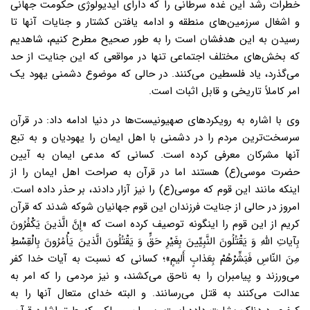
خطرات رشد این غده سرطانی را که دارای ایدیولوژی حکومت جهانی
و اشغال سرزمین‌های منطقه و ادامه یافتن کشتار و جنایات آنها تا
رسیدن به این هدفشان است را به طور صحیح مطرح کنیم، شاهدیم
که بخش‌های مختلف اجتماعی تنها در مواقعی که این جنایت از حد
می‌گذرد، یاد فلسطین می‌کنند. در حالی که موضوع دشمنی یهود یک
امر کاملاً تاریخی و قابل اثبات است.
وی با اشاره به رویکردهای صهیونیست‌ها در دنیا ادامه داد: در قرآن
سرسخت‌ترین مردم را در دشمنی با اهل ایمان را یهودیان و به تبع
آنها مشرکان معرفی کرده است. کسانی که مدعی ایمان به آیین
حضرت موسی(ع) هستند اما در قرآن به صراحت اهل ایمان را از
اینکه مانند این قوم که موسی(ع) را نیز آزار دادند، بر حذر داده است.
امروز در حالی از جنایت فرزندان این قوم جهانیان شوکه شدند که قرآن
کریم از این قوم را اینگونه توصیف کرده است که «إِنَّ الَّذینَ یَکْفُرُونَ
بِآیاتِ اللهِ وَ یَقْتُلُونَ النَّبِیِّینَ بِغَیْرِ حَقٍّ وَ یَقْتُلُونَ الَّذینَ یَأْمُرُونَ بِالْقِسْطِ
مِنَ النّاسِ فَبَشِّرْهُمْ بِعَذابٍ أَلیمٍ»؛ کسانی که نسبت به آیات خدا کفر
می‌ورزند و پیامبران را به ناحق می‌کشند، و نیز مردمی را که امر به
عدالت می‌کنند به قتل می‌رسانند. و البته خدای متعال آنها را به