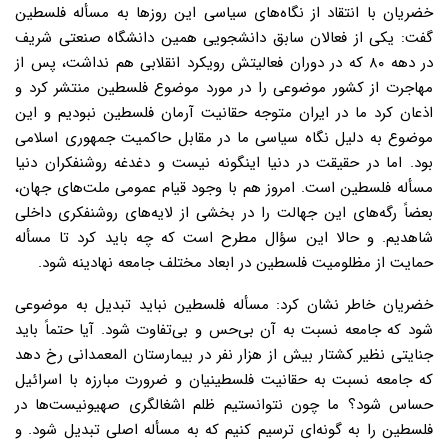
خضریان با انتقاد از نگاه‌های سیاسی این روزها به مسأله فلسطین
گفت: یکی از فعالان سابق دانشجویی همین دانشگاه صنعتی شریف
در دهه ۸۰ که در دوران فعالیتش رویکرد انقلابی هم نداشت، پس از
مهاجرت از کشور موضوعی را در مورد موضوع فلسطین منتشر کرد و
اذعان کرد ما در ایران متوجه حقانیت آرمان فلسطین نبودیم و این
موضوع به دلیل نگاه سیاسی ما در مقابل حاکمیت جمهوری اسلامی
بود. اما در حقیقت در دنیا اینگونه نیست و دغدغه روشنفکران دنیا
مسأله فلسطین است. امروز هم با وجود قیام عمومی ملت‌های جهان،
بعضاً رگه‌های این جهالت را در بخشی از لایه‌های روشنفکری داخلی
شاهدیم. و حالا این سؤال مطرح است که چه باید کرد تا مسأله
حمایت از مظلومیت فلسطین در ابعاد مختلف جامعه نهادینه شود.
خضریان خاطر نشان کرد: مسأله فلسطین نباید تبدیل به موضوعی
شود که جامعه نسبت به آن بی‌حس و بی‌تفاوت شود. آیا حتماً باید
جنایتی نظیر کشتار بیش از هزار نفر در بیمارستان المعمدانی رخ دهد
که جامعه نسبت به حقانیت فلسطینیان و ضرورت مبارزه با اسرائیل
حساس شود؟ ما چون نتوانستیم ظلم اشغالگری صهیونیست‌ها در
فلسطین را به گونه‌ای ترسیم کنیم که به مسأله اصلی تبدیل شود. و