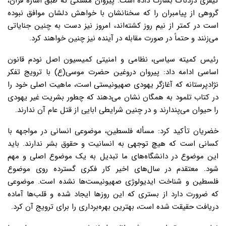
کیفری دردناک بشارت داده است. پیروان مسلکی که طبق اشاره قرآن،
گروهی از پیامبران را که سخنانشان با خواهش دلشان موافق نبوده
است در کمتر از نیم روز کشته‌اند، امروز نیز دست به چنین جنایاتی
می‌زنند و حتماً در صورت مقابله در آینده نیز چنین خواهند کرد.
رئیس کمیته سیاسی، نظامی و امنیتی کمیسیون اصل نودم قانون
اساسی ادامه داد: پیروان دروغین حضرت موسی(ع) با ترویج تفکر
نژادپرستانه که آغازگر یهودی صهیونیستی است، ماهیت اصلی خود را
در کتاب تلمود به همگان نشان می‌دهند که چطور بشریت غیر یهودی
را حیوان می‌پندارند و در چنین شرایطی ابایی از قتل عام آن ندارند.
خضریان تأکید کرد: مسأله فلسطین، موضوعی انسانی در مواجهه با
کسانی است که هیچ توجهی به انسانیت و حقوق بشر ندارند. باید
این موضوع در دانشگاه‌های ما تبدیل به یک موضوع اصلی و مهم
شود. معتقدم در سال‌های اخیر کار فکری گسترده روی موضوع
فلسطین و شناخت ایدیولوژی صهیونیست‌ها نشده است. موضوعی
که ضرورت دارد از بستری که این روزها ایجاد شده و قلب‌ها آماده
دریافت حقیقت شده است، بهترین بهره‌برداری را برای ترویج آن کرد.