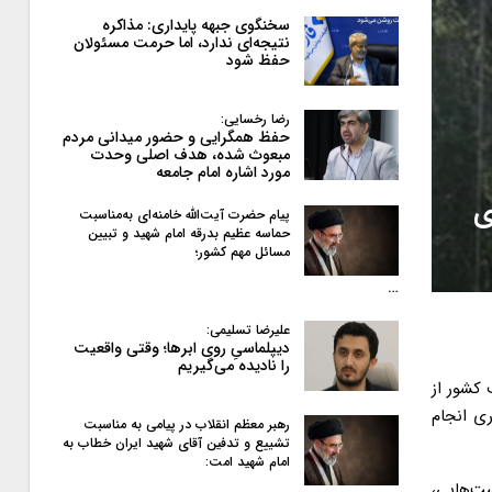
سخنگوی جبهه پایداری: مذاکره
نتیجه‌ای ندارد، اما حرمت مسئولان
حفظ شود
رضا رخسایی:
حفظ همگرایی و حضور میدانی مردم
مبعوث شده، هدف اصلی وحدت
مورد اشاره امام جامعه
ی
پیام حضرت آیت‌الله خامنه‌ای به‌مناسبت
حماسه عظیم بدرقه امام شهید و تبیین
مسائل مهم کشور؛
…
علیرضا تسلیمی:
دیپلماسیِ روی ابرها؛ وقتی واقعیت
را نادیده می‌گیریم
 کشور از
ری انجام
رهبر معظم انقلاب در پیامی به‌ مناسبت
تشییع و تدفین آقای شهید ایران خطاب به
امام شهید امت:
ست‌هایی،